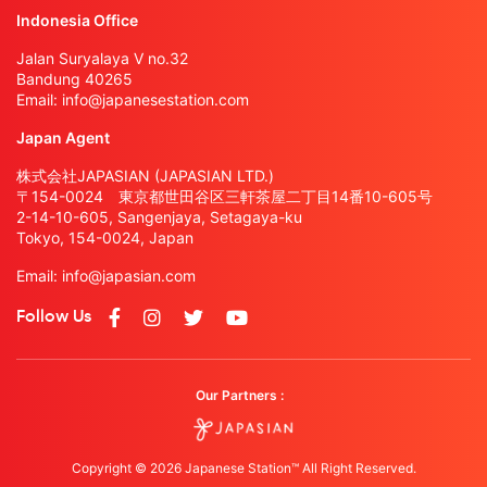
Indonesia Office
Jalan Suryalaya V no.32
Bandung 40265
Email:
info@japanesestation.com
Japan Agent
株式会社JAPASIAN (JAPASIAN LTD.)
〒154-0024 東京都世田谷区三軒茶屋二丁目14番10-605号
2-14-10-605, Sangenjaya, Setagaya-ku
Tokyo, 154-0024, Japan
Email:
info@japasian.com
Follow Us
Our Partners :
Copyright © 2026 Japanese Station™ All Right Reserved.