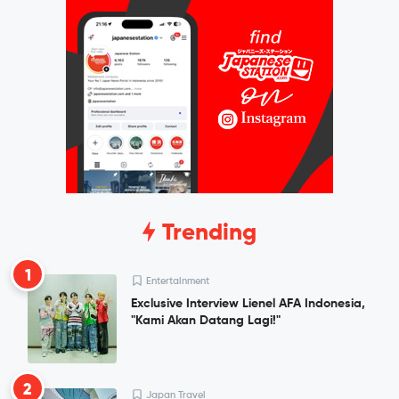
Trending
1
Entertainment
Exclusive Interview Lienel AFA Indonesia,
"Kami Akan Datang Lagi!"
2
Japan Travel