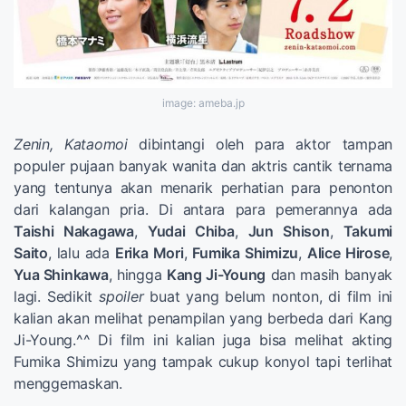
image: ameba.jp
Zenin, Kataomoi
dibintangi oleh para aktor tampan
populer pujaan banyak wanita dan aktris cantik ternama
yang tentunya akan menarik perhatian para penonton
dari kalangan pria. Di antara para pemerannya ada
Taishi Nakagawa
,
Yudai Chiba
,
Jun Shison
,
Takumi
Saito
, lalu ada
Erika Mori
,
Fumika Shimizu
,
Alice Hirose
,
Yua Shinkawa
, hingga
Kang Ji-Young
dan masih banyak
lagi. Sedikit
spoiler
buat yang belum nonton, di film ini
kalian akan melihat penampilan yang berbeda dari Kang
Ji-Young.^^ Di film ini kalian juga bisa melihat akting
Fumika Shimizu yang tampak cukup konyol tapi terlihat
menggemaskan.