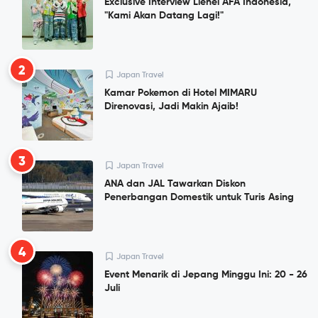
Exclusive Interview Lienel AFA Indonesia,
"Kami Akan Datang Lagi!"
2
Japan Travel
Kamar Pokemon di Hotel MIMARU
Direnovasi, Jadi Makin Ajaib!
3
Japan Travel
ANA dan JAL Tawarkan Diskon
Penerbangan Domestik untuk Turis Asing
4
Japan Travel
Event Menarik di Jepang Minggu Ini: 20 - 26
Juli