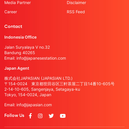
Media Partner
Disclaimer
Career
RSS Feed
Contact
Indonesia Office
Jalan Suryalaya V no.32
Bandung 40265
Email:
info@japanesestation.com
Japan Agent
株式会社JAPASIAN (JAPASIAN LTD.)
〒154-0024 東京都世田谷区三軒茶屋二丁目14番10-605号
2-14-10-605, Sangenjaya, Setagaya-ku
Tokyo, 154-0024, Japan
Email:
info@japasian.com
Follow Us