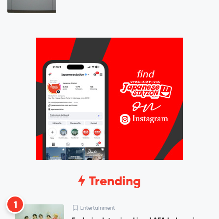
Trending
1
Entertainment