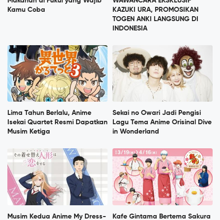
Makanan di Fukui yang Wajib
WAWANCARA EKSKLUSIF
Kamu Coba
KAZUKI URA, PROMOSIKAN
TOGEN ANKI LANGSUNG DI
INDONESIA
Lima Tahun Berlalu, Anime
Sekai no Owari Jadi Pengisi
Isekai Quartet Resmi Dapatkan
Lagu Tema Anime Orisinal Dive
Musim Ketiga
in Wonderland
Musim Kedua Anime My Dress-
Kafe Gintama Bertema Sakura