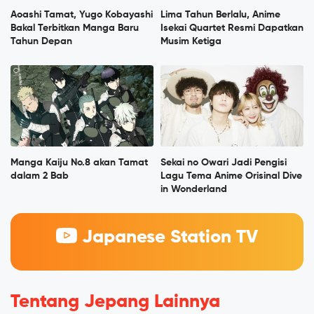
Aoashi Tamat, Yugo Kobayashi
Lima Tahun Berlalu, Anime
Bakal Terbitkan Manga Baru
Isekai Quartet Resmi Dapatkan
Tahun Depan
Musim Ketiga
Manga Kaiju No.8 akan Tamat
Sekai no Owari Jadi Pengisi
dalam 2 Bab
Lagu Tema Anime Orisinal Dive
in Wonderland
Japanese Station TV
Tentang Jepang Lainnya