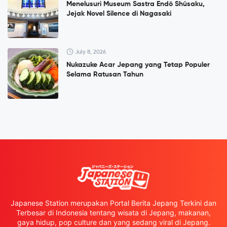
Menelusuri Museum Sastra Endō Shūsaku,
Jejak Novel Silence di Nagasaki
July 8, 2026
Nukazuke Acar Jepang yang Tetap Populer
Selama Ratusan Tahun
Japanese Station merupakan Portal Berita Jepang Terkini dan
Terbesar di Indonesia tentang wisata di Jepang, makanan,
gaya hidup, pop culture dan yang sedang viral di Jepang.