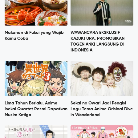
Makanan di Fukui yang Wajib
WAWANCARA EKSKLUSIF
Kamu Coba
KAZUKI URA, PROMOSIKAN
TOGEN ANKI LANGSUNG DI
INDONESIA
Lima Tahun Berlalu, Anime
Sekai no Owari Jadi Pengisi
Isekai Quartet Resmi Dapatkan
Lagu Tema Anime Orisinal Dive
Musim Ketiga
in Wonderland