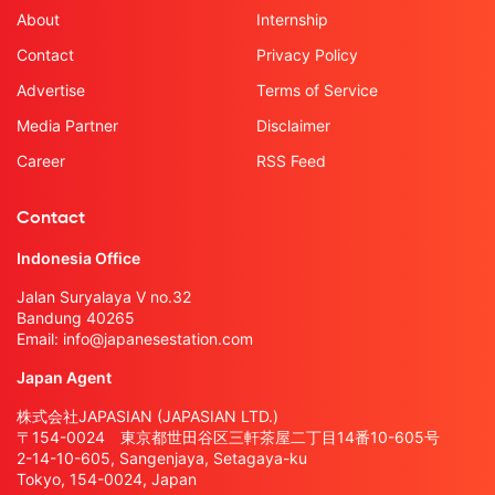
About
Internship
Contact
Privacy Policy
Advertise
Terms of Service
Media Partner
Disclaimer
Career
RSS Feed
Contact
Indonesia Office
Jalan Suryalaya V no.32
Bandung 40265
Email:
info@japanesestation.com
Japan Agent
株式会社JAPASIAN (JAPASIAN LTD.)
〒154-0024 東京都世田谷区三軒茶屋二丁目14番10-605号
2-14-10-605, Sangenjaya, Setagaya-ku
Tokyo, 154-0024, Japan