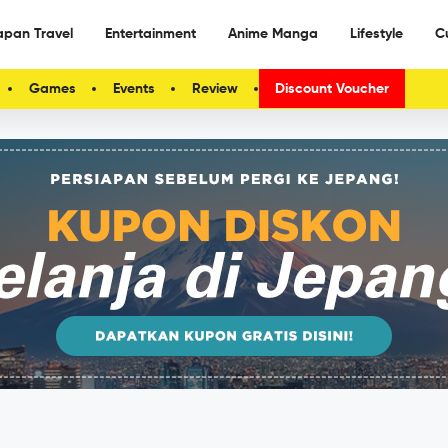
apan Travel
Entertainment
Anime Manga
Lifestyle
C
Games
Events
Review
Discount Voucher