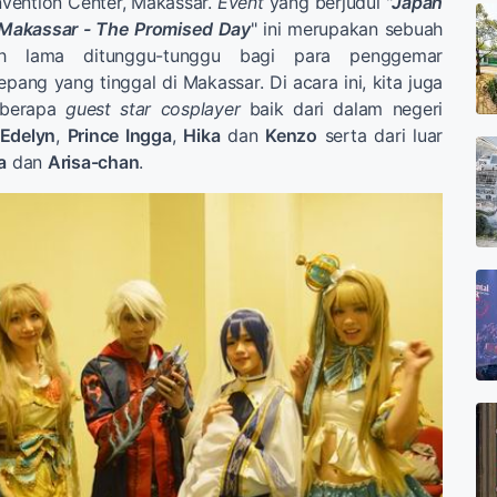
nvention Center, Makassar.
Event
yang berjudul "
Japan
 Makassar - The Promised Day
" ini merupakan sebuah
 lama ditunggu-tunggu bagi para penggemar
ang yang tinggal di Makassar. Di acara ini, kita juga
eberapa
guest star cosplayer
baik dari dalam negeri
 Edelyn
,
Prince Ingga
,
Hika
dan
Kenzo
serta dari luar
a
dan
Arisa-chan
.