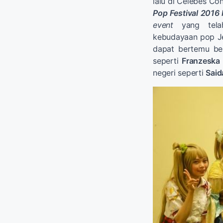
lalu di Celebes Co
Pop Festival 2016
event
yang telah
kebudayaan pop Jep
dapat bertemu b
seperti
Franzeska
negeri seperti
Said