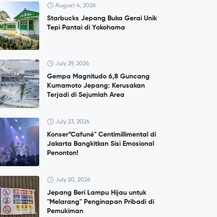
August 4, 2026
Starbucks Jepang Buka Gerai Unik
Tepi Pantai di Yokohama
July 29, 2026
Gempa Magnitudo 6,8 Guncang
Kumamoto Jepang: Kerusakan
Terjadi di Sejumlah Area
July 23, 2026
Konser”Cafuné" Centimillimental di
Jakarta Bangkitkan Sisi Emosional
Penonton!
July 20, 2026
Jepang Beri Lampu Hijau untuk
"Melarang" Penginapan Pribadi di
Pemukiman