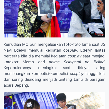
Kemudian MC pun mengeluarkan foto-foto lama saat JS
Navi Edelyn memulai kegiatan
cosplay
. Edelyn lantas
bercerita bila dia memulai kegiatan
cosplay
saat menjadi
karakter Momo dari
anime
Shinigami no Ballad
.
Kepopulerannya meningkat saat dirinya sering
memenangkan kompetisi-kompetisi
cosplay
hingga kini
dan sering diundang menjadi bintang tamu di beragam
acara Jepang.