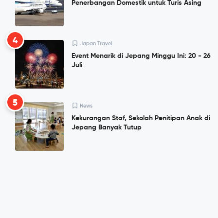
Penerbangan Domestik untuk Turis Asing
4
Japan Travel
Event Menarik di Jepang Minggu Ini: 20 - 26
Juli
5
News
Kekurangan Staf, Sekolah Penitipan Anak di
Jepang Banyak Tutup