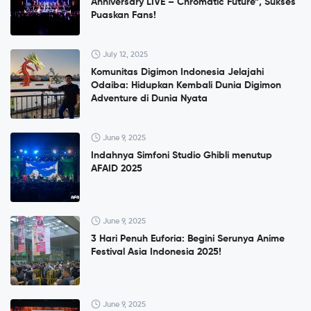
Anniversary LIVE – Chromatic Future”, Sukses
Puaskan Fans!
July 12, 2025
Komunitas Digimon Indonesia Jelajahi
Odaiba: Hidupkan Kembali Dunia Digimon
Adventure di Dunia Nyata
June 9, 2025
Indahnya Simfoni Studio Ghibli menutup
AFAID 2025
June 9, 2025
3 Hari Penuh Euforia: Begini Serunya Anime
Festival Asia Indonesia 2025!
June 9, 2025