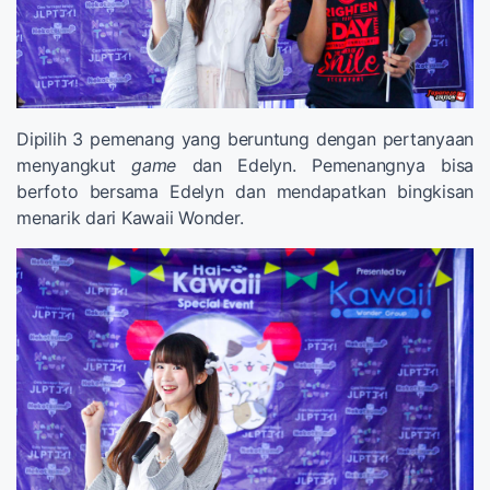
Dipilih 3 pemenang yang beruntung dengan pertanyaan
menyangkut
game
dan Edelyn. Pemenangnya bisa
berfoto bersama Edelyn dan mendapatkan bingkisan
menarik dari Kawaii Wonder.