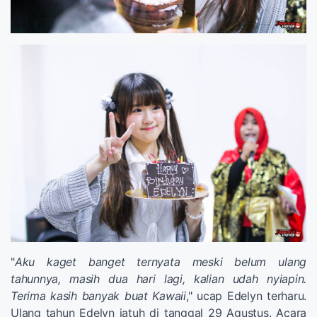
"
Aku kaget banget ternyata meski belum ulang
tahunnya, masih dua hari lagi, kalian udah nyiapin.
Terima kasih banyak buat Kawaii
," ucap Edelyn terharu.
Ulang tahun Edelyn jatuh di tanggal 29 Agustus. Acara