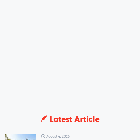
Latest Article
August 4, 2026