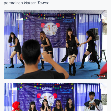
permainan
Natsar Tower
.