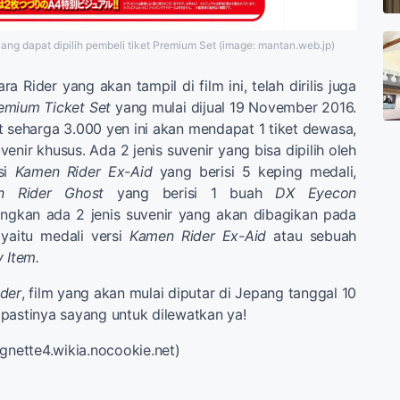
yang dapat dipilih pembeli tiket Premium Set (image: mantan.web.jp)
ra Rider yang akan tampil di film ini, telah dirilis juga
emium Ticket Set
yang mulai dijual 19 November 2016.
t seharga 3.000 yen ini akan mendapat 1 tiket dewasa,
uvenir khusus. Ada 2 jenis suvenir yang bisa dipilih oleh
rsi
Kamen Rider Ex-Aid
yang berisi 5 keping medali,
n Rider Ghost
yang berisi 1 buah
DX Eyecon
angkan ada 2 jenis suvenir yang akan dibagikan pada
 yaitu medali versi
Kamen Rider Ex-Aid
atau sebuah
 Item.
der
, film yang akan mulai diputar di Jepang tanggal 10
pastinya sayang untuk dilewatkan ya!
ignette4.wikia.nocookie.net)