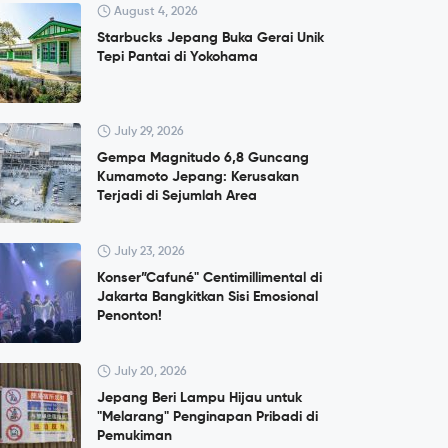
August 4, 2026
Starbucks Jepang Buka Gerai Unik
Tepi Pantai di Yokohama
July 29, 2026
Gempa Magnitudo 6,8 Guncang
Kumamoto Jepang: Kerusakan
Terjadi di Sejumlah Area
July 23, 2026
Konser”Cafuné" Centimillimental di
Jakarta Bangkitkan Sisi Emosional
Penonton!
July 20, 2026
Jepang Beri Lampu Hijau untuk
"Melarang" Penginapan Pribadi di
Pemukiman