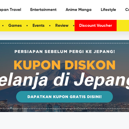
apan Travel
Entertainment
Anime Manga
Lifestyle
C
Games
Events
Review
Discount Voucher