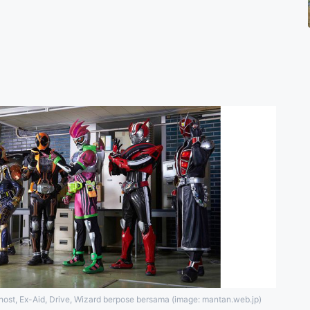
ost, Ex-Aid, Drive, Wizard berpose bersama (image: mantan.web.jp)