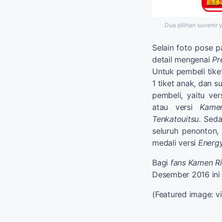
Dua pilihan suvenir 
Selain foto pose pa
detail mengenai
Pr
Untuk pembeli tike
1 tiket anak, dan s
pembeli, yaitu ve
atau versi
Kame
Tenkatouitsu
. Sed
seluruh penonton,
medali versi
Energy
Bagi
fans Kamen Ri
Desember 2016 ini 
(Featured image: v