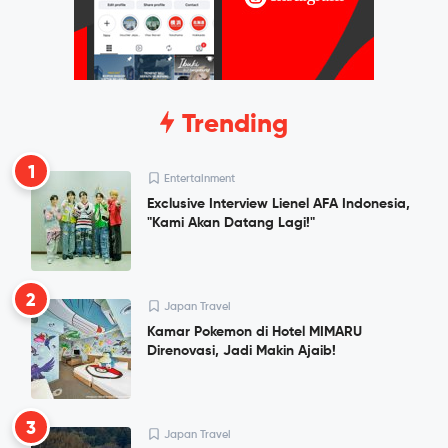
Trending
1
Entertainment
Exclusive Interview Lienel AFA Indonesia,
"Kami Akan Datang Lagi!"
2
Japan Travel
Kamar Pokemon di Hotel MIMARU
Direnovasi, Jadi Makin Ajaib!
3
Japan Travel