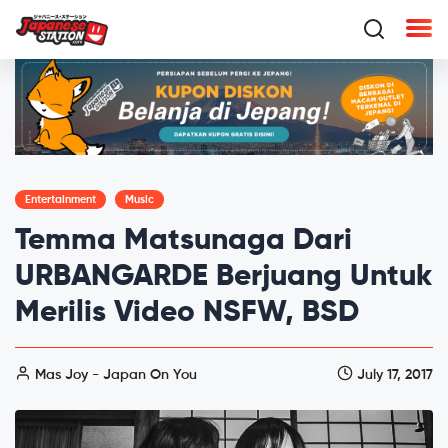
Entertainment
Music
Temma Matsunaga Dari
URBANGARDE Berjuang Untuk
Merilis Video NSFW, BSD
Mas Joy - Japan On You
July 17, 2017