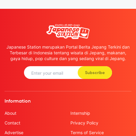
Japanese Station merupakan Portal Berita Jepang Terkini dan
Terbesar di Indonesia tentang wisata di Jepang, makanan,
gaya hidup, pop culture dan yang sedang viral di Jepang.
Subscribe
Information
About
Internship
Contact
Privacy Policy
Advertise
Terms of Service