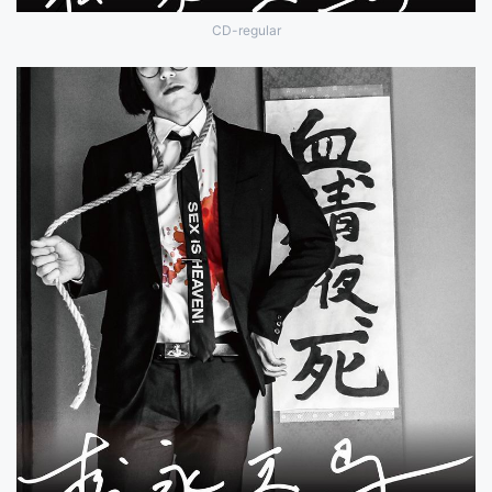
CD-regular