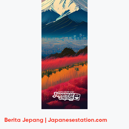
Berita Jepang | Japanesestation.com