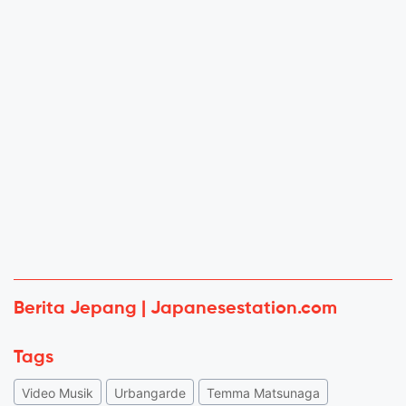
Berita Jepang | Japanesestation.com
Tags
Video Musik
Urbangarde
Temma Matsunaga