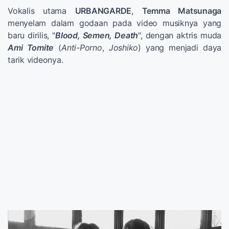
Vokalis utama
URBANGARDE
,
Temma Matsunaga
menyelam dalam godaan pada video musiknya yang
baru dirilis, "
Blood, Semen, Death
", dengan aktris muda
Ami Tomite
(
Anti-Porno
,
Joshiko
) yang menjadi daya
tarik videonya.