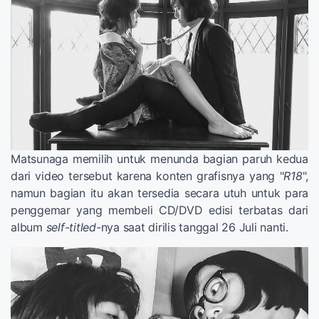
Matsunaga memilih untuk menunda bagian paruh kedua
dari video tersebut karena konten grafisnya yang "
R18
",
namun bagian itu akan tersedia secara utuh untuk para
penggemar yang membeli CD/DVD edisi terbatas dari
album
self-titled-
nya saat dirilis tanggal 26 Juli nanti.