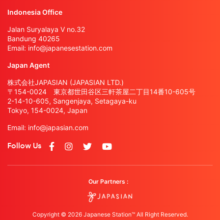
Indonesia Office
Jalan Suryalaya V no.32
Bandung 40265
Email:
info@japanesestation.com
Japan Agent
株式会社JAPASIAN (JAPASIAN LTD.)
〒154-0024 東京都世田谷区三軒茶屋二丁目14番10-605号
2-14-10-605, Sangenjaya, Setagaya-ku
Tokyo, 154-0024, Japan
Email:
info@japasian.com
Follow Us
Our Partners :
Copyright © 2026 Japanese Station™ All Right Reserved.