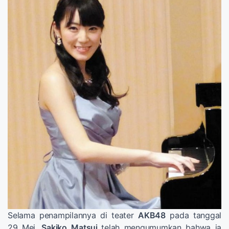
Selama penampilannya di teater
AKB48
pada tanggal
29 Mei,
Sakiko
Matsui
telah mengumumkan bahwa ia