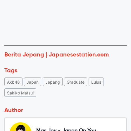
Berita Jepang | Japanesestation.com
Tags
Akb48
Japan
Jepang
Graduate
Lulus
Sakiko Matsui
Author
Mas Joy - Japan On You