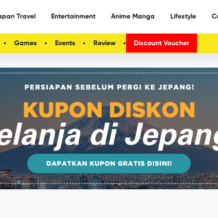
apan Travel
Entertainment
Anime Manga
Lifestyle
C
Games
Events
Review
Discount Voucher