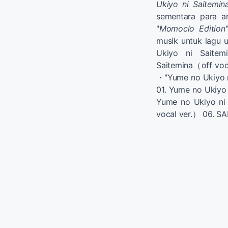
Ukiyo ni Saitemin
sementara para a
"
Momoclo Edition
musik untuk lagu
Ukiyo ni Saite
Saitemina（off voca
・"Yume no Ukiyo 
01. Yume no Ukiyo
Yume no Ukiyo ni
vocal ver.） 06. S