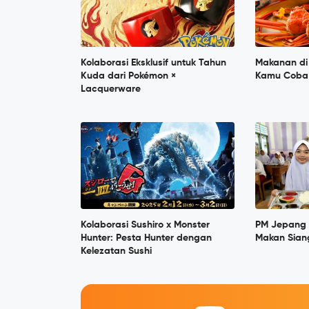
Kolaborasi Eksklusif untuk Tahun
Makanan di
Kuda dari Pokémon ×
Kamu Coba
Lacquerware
Kolaborasi Sushiro x Monster
PM Jepang 
Hunter: Pesta Hunter dengan
Makan Siang
Kelezatan Sushi