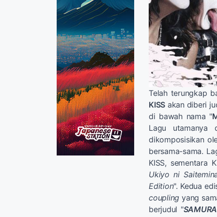
Telah terungkap 
KISS
akan diberi ju
di bawah nama "
M
Lagu utamanya d
dikomposisikan o
bersama-sama. Lag
KISS, sementara K
Ukiyo ni Saitemin
Edition
". Kedua ed
coupling
yang sama,
berjudul "
SAMURA