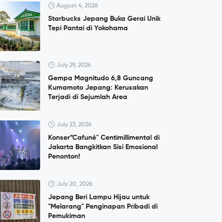
August 4, 2026
Starbucks Jepang Buka Gerai Unik
Tepi Pantai di Yokohama
July 29, 2026
Gempa Magnitudo 6,8 Guncang
Kumamoto Jepang: Kerusakan
Terjadi di Sejumlah Area
July 23, 2026
Konser”Cafuné" Centimillimental di
Jakarta Bangkitkan Sisi Emosional
Penonton!
July 20, 2026
Jepang Beri Lampu Hijau untuk
"Melarang" Penginapan Pribadi di
Pemukiman