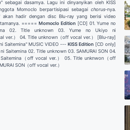
a
" sebagai dasarnya. Lagu ini dinyanyikan oleh KISS
nggota Momoclo berpartisipasi sebagai
chorus
-nya.
" akan hadir dengan disc Blu-ray yang berisi video
 utamanya. =====
Momoclo Edition
[CD] 01. Yume no
mina 02. Title unknown 03. Yume no Ukiyo ni
l ver.） 04. Title unknown（off vocal ver.） [Blu-ray]
ni Saitemina" MUSIC VIDEO ---
KISS Edition
[CD only]
 ni Saitemina 02. Title unknown 03. SAMURAI SON 04.
 Saitemina（off vocal ver.） 05. Title unknwon（off
AMURAI SON（off vocal ver.）