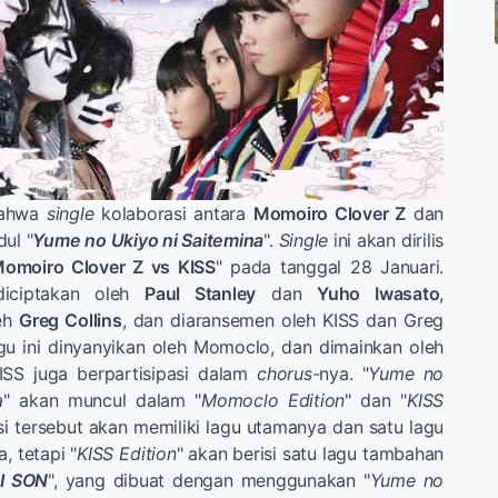
bahwa
single
kolaborasi antara
Momoiro Clover Z
dan
dul "
Yume no Ukiyo ni Saitemina
".
Single
ini akan dirilis
omoiro Clover Z vs KISS
" pada tanggal 28 Januari.
iciptakan oleh
Paul Stanley
dan
Yuho Iwasato
,
leh
Greg Collins
, dan diaransemen oleh KISS dan Greg
u ini dinyanyikan oleh Momoclo, dan dimainkan oleh
ISS juga berpartisipasi dalam
chorus
-nya. "
Yume no
a
" akan muncul dalam "
Momoclo Edition
" dan "
KISS
isi tersebut akan memiliki lagu utamanya dan satu lagu
 tetapi "
KISS Edition
" akan berisi satu lagu tambahan
I SON
", yang dibuat dengan menggunakan "
Yume no