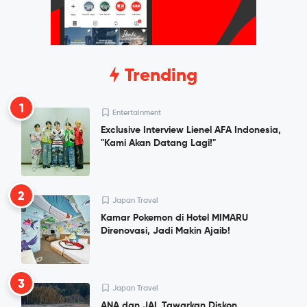
Trending
1
Entertainment
Exclusive Interview Lienel AFA Indonesia,
"Kami Akan Datang Lagi!"
2
Japan Travel
Kamar Pokemon di Hotel MIMARU
Direnovasi, Jadi Makin Ajaib!
3
Japan Travel
ANA dan JAL Tawarkan Diskon