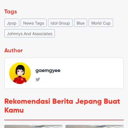
Tags
Jpop
News Tags
Idol Group
Blue
World Cup
Johnnys And Associates
Author
gaemgyee
Rekomendasi Berita Jepang Buat
Kamu