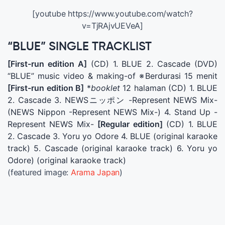
[youtube https://www.youtube.com/watch?
v=TjRAjvUEVeA]
“BLUE” SINGLE TRACKLIST
[First-run edition A]
(CD) 1. BLUE 2. Cascade (DVD)
“BLUE” music video & making-of ※Berdurasi 15 menit
[First-run edition B]
*
booklet
12 halaman (CD) 1. BLUE
2. Cascade 3. NEWSニッポン -Represent NEWS Mix-
(NEWS Nippon -Represent NEWS Mix-) 4. Stand Up -
Represent NEWS Mix-
[Regular edition]
(CD) 1. BLUE
2. Cascade 3. Yoru yo Odore 4. BLUE (original karaoke
track) 5. Cascade (original karaoke track) 6. Yoru yo
Odore) (original karaoke track)
(featured image:
Arama Japan
)