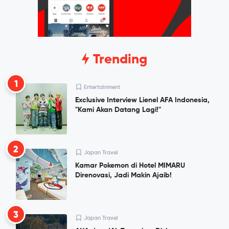
Trending
1
Entertainment
Exclusive Interview Lienel AFA Indonesia,
"Kami Akan Datang Lagi!"
2
Japan Travel
Kamar Pokemon di Hotel MIMARU
Direnovasi, Jadi Makin Ajaib!
3
Japan Travel