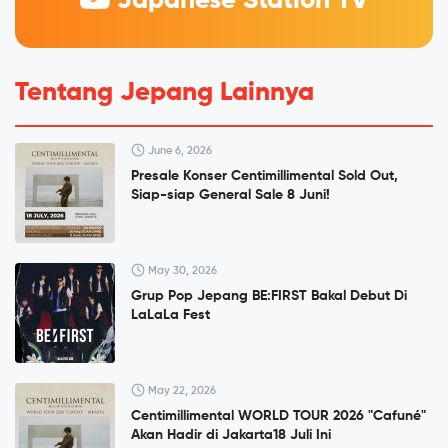
Japanese Station TV
Tentang Jepang Lainnya
June 6, 2026
Presale Konser Centimillimental Sold Out,
Siap-siap General Sale 8 Juni!
May 30, 2026
Grup Pop Jepang BE:FIRST Bakal Debut Di
LaLaLa Fest
May 22, 2026
Centimillimental WORLD TOUR 2026 "Cafuné"
Akan Hadir di Jakarta18 Juli Ini