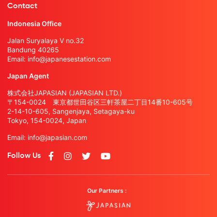
Contact
Indonesia Office
Jalan Suryalaya V no.32
Bandung 40265
Email:
info@japanesestation.com
Japan Agent
株式会社JAPASIAN (JAPASIAN LTD.)
〒154-0024 東京都世田谷区三軒茶屋二丁目14番10-605号
2-14-10-605, Sangenjaya, Setagaya-ku
Tokyo, 154-0024, Japan
Email:
info@japasian.com
Follow Us
Our Partners :