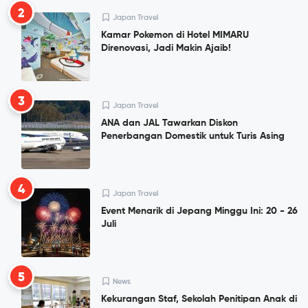
2
Japan Travel
Kamar Pokemon di Hotel MIMARU
Direnovasi, Jadi Makin Ajaib!
3
Japan Travel
ANA dan JAL Tawarkan Diskon
Penerbangan Domestik untuk Turis Asing
4
Japan Travel
Event Menarik di Jepang Minggu Ini: 20 - 26
Juli
5
News
Kekurangan Staf, Sekolah Penitipan Anak di