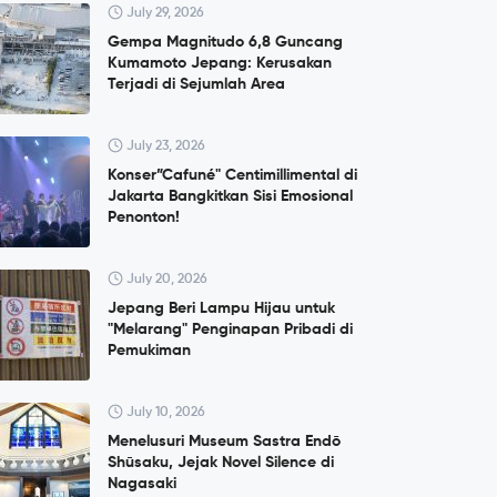
July 29, 2026
Gempa Magnitudo 6,8 Guncang
Kumamoto Jepang: Kerusakan
Terjadi di Sejumlah Area
July 23, 2026
Konser”Cafuné" Centimillimental di
Jakarta Bangkitkan Sisi Emosional
Penonton!
July 20, 2026
Jepang Beri Lampu Hijau untuk
"Melarang" Penginapan Pribadi di
Pemukiman
July 10, 2026
Menelusuri Museum Sastra Endō
Shūsaku, Jejak Novel Silence di
Nagasaki