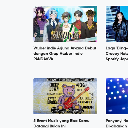
Vtuber indie Arjuna Arkana Debut
Lagu 'Blin
dengan Grup Vtuber Indie
Creepy Nut
PANDAVVA
Spotify Je
5 Event Musik yang Bisa Kamu
Penyanyi N
Datangi Bulan Ini
Dikabarkan