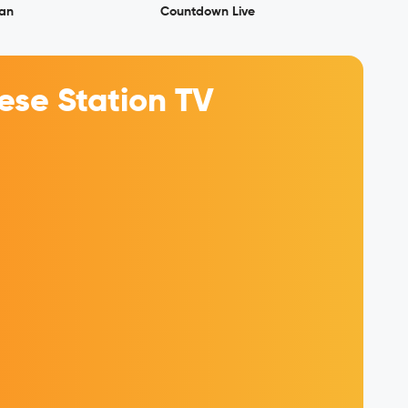
ran
Countdown Live
se Station TV