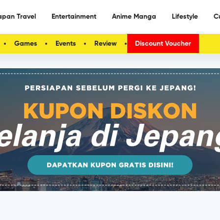
apan Travel
Entertainment
Anime Manga
Lifestyle
C
Games
Events
Review
Discount Voucher