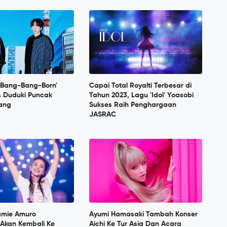
g-Bang-Bang-Born'
Capai Total Royalti Terbesar di
s Duduki Puncak
Tahun 2023, Lagu 'Idol' Yoasobi
pang
Sukses Raih Penghargaan
JASRAC
amie Amuro
Ayumi Hamasaki Tambah Konser
 Akan Kembali Ke
Aichi Ke Tur Asia Dan Acara