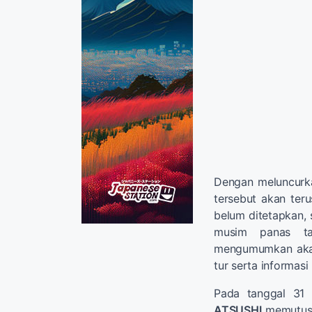
Dengan meluncurka
tersebut akan terus
belum ditetapkan, 
musim panas tah
mengumumkan akan
tur serta informasi
Pada tanggal 31 
ATSUSHI
memutuska