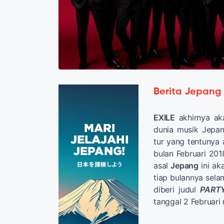
Berita Jepang
EXILE
akhirnya aka
dunia musik Jepan
tur yang tentunya
bulan Februari 201
asal
Jepang
ini ak
tiap bulannya sela
diberi judul
PARTY
tanggal 2 Februari