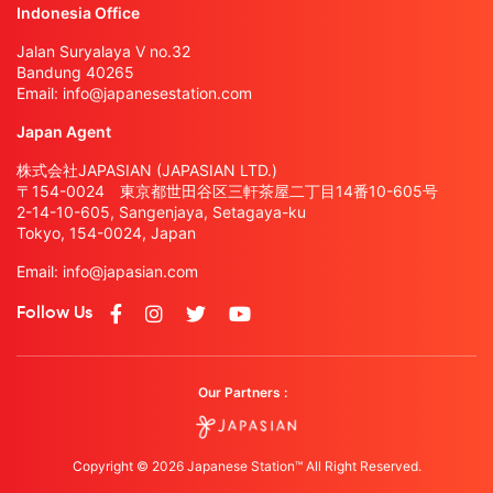
Indonesia Office
Jalan Suryalaya V no.32
Bandung 40265
Email:
info@japanesestation.com
Japan Agent
株式会社JAPASIAN (JAPASIAN LTD.)
〒154-0024 東京都世田谷区三軒茶屋二丁目14番10-605号
2-14-10-605, Sangenjaya, Setagaya-ku
Tokyo, 154-0024, Japan
Email:
info@japasian.com
Follow Us
Our Partners :
Copyright © 2026 Japanese Station™ All Right Reserved.