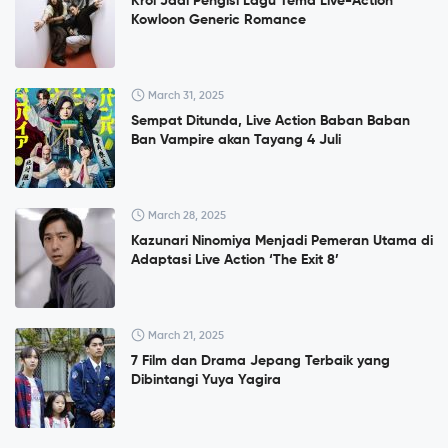
Kroi Jadi Pengisi Lagu Tema Live-Action
Kowloon Generic Romance
March 31, 2025
Sempat Ditunda, Live Action Baban Baban
Ban Vampire akan Tayang 4 Juli
March 28, 2025
Kazunari Ninomiya Menjadi Pemeran Utama di
Adaptasi Live Action ‘The Exit 8’
March 21, 2025
7 Film dan Drama Jepang Terbaik yang
Dibintangi Yuya Yagira