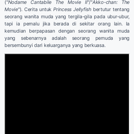
("
Nodame Cantabile The Movie II
"/"
Akko-chan: The
Movie
"). Cerita untuk
Princess Jellyfish
bertutur tentang
seorang wanita muda yang tergila-gila pada ubur-ubur,
tapi ia pemalu jika berada di sekitar orang lain. Ia
kemudian berpapasan dengan seorang wanita muda
yang sebenarnya adalah seorang pemuda yang
bersembunyi dari keluarganya yang berkuasa.