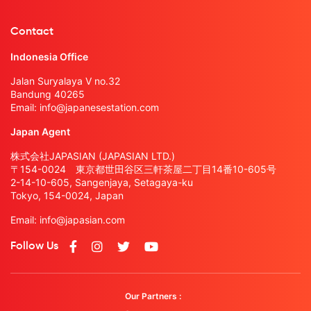
Contact
Indonesia Office
Jalan Suryalaya V no.32
Bandung 40265
Email:
info@japanesestation.com
Japan Agent
株式会社JAPASIAN (JAPASIAN LTD.)
〒154-0024 東京都世田谷区三軒茶屋二丁目14番10-605号
2-14-10-605, Sangenjaya, Setagaya-ku
Tokyo, 154-0024, Japan
Email:
info@japasian.com
Follow Us
Our Partners :