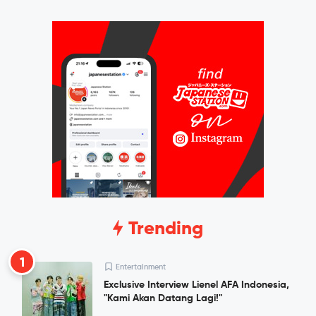
Trending
1
Entertainment
Exclusive Interview Lienel AFA Indonesia,
"Kami Akan Datang Lagi!"