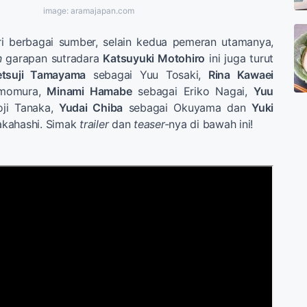
image: aramajapan.com
ari berbagai sumber, selain kedua pemeran utamanya,
n
garapan sutradara
Katsuyuki Motohiro
ini juga turut
etsuji Tamayama
sebagai Yuu Tosaki,
Rina Kawaei
imomura,
Minami Hamabe
sebagai Eriko Nagai,
Yuu
ji Tanaka,
Yudai Chiba
sebagai Okuyama dan
Yuki
akahashi. Simak
trailer
dan
teaser-
nya di bawah ini!