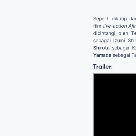
Seperti dikutip d
film
live-action Aji
dibintangi oleh
T
sebagai Izumi Sh
Shirota
sebagai Ko
Yamada
sebagai T
Trailer: