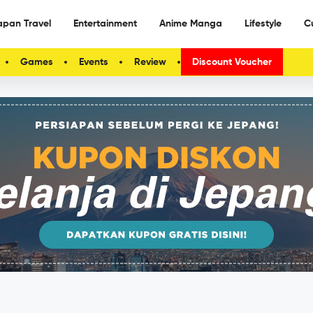
apan Travel
Entertainment
Anime Manga
Lifestyle
C
Games
Events
Review
Discount Voucher