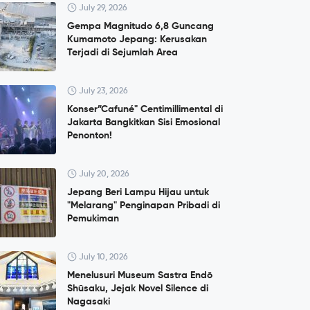
July 29, 2026
Gempa Magnitudo 6,8 Guncang
Kumamoto Jepang: Kerusakan
Terjadi di Sejumlah Area
July 23, 2026
Konser”Cafuné" Centimillimental di
Jakarta Bangkitkan Sisi Emosional
Penonton!
July 20, 2026
Jepang Beri Lampu Hijau untuk
"Melarang" Penginapan Pribadi di
Pemukiman
July 10, 2026
Menelusuri Museum Sastra Endō
Shūsaku, Jejak Novel Silence di
Nagasaki