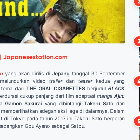
 | Japanesestation.com
in
yang akan dirilis di
Jepang
tanggal 30 September
 meluncurkan video
trailer
dan
teaser
kedua yang
 tema dari
THE ORAL CIGARETTES
berjudul
BLACK
erdurasi cukup panjang dari film adaptasi
manga
Ajin:
ya
Gamon Sakurai
yang dibintangi
Takeru Sato
dan
a memperlihatkan adegan aksi laga di dalamnya. Dalam
at di Tokyo pada tahun 2017 ini Takeru Sato berperan
 sedangkan Gou Ayano sebagai Satou.