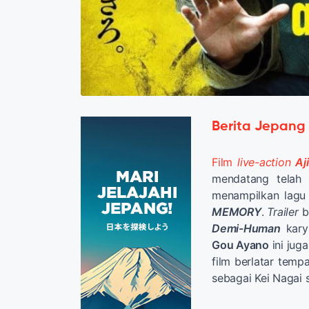
Berita Jepang
Film
live-action
Aj
mendatang telah
menampilkan lagu
MEMORY
.
Trailer
b
Demi-Human
kar
Gou Ayano
ini jug
film berlatar temp
sebagai Kei Nagai