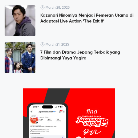
March 28, 2025
Kazunari Ninomiya Menjadi Pemeran Utama di
Adaptasi Live Action ‘The Exit 8’
March 21, 2025
7 Film dan Drama Jepang Terbaik yang
Dibintangi Yuya Yagira