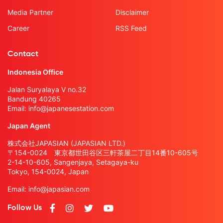
Media Partner
Disclaimer
Career
RSS Feed
Contact
Indonesia Office
Jalan Suryalaya V no.32
Bandung 40265
Email:
info@japanesestation.com
Japan Agent
株式会社JAPASIAN (JAPASIAN LTD.)
〒154-0024 東京都世田谷区三軒茶屋二丁目14番10-605号
2-14-10-605, Sangenjaya, Setagaya-ku
Tokyo, 154-0024, Japan
Email:
info@japasian.com
Follow Us