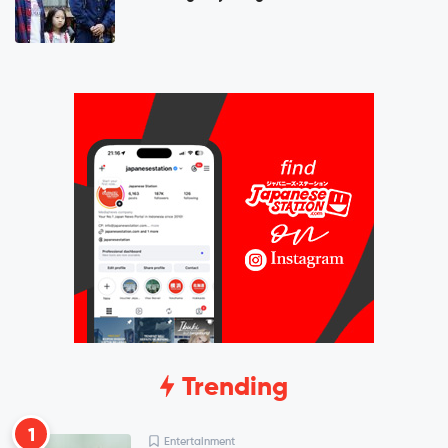
Trending
1
Entertainment