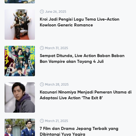
June 26, 2025
Kroi Jadi Pengisi Lagu Tema Live-Action
Kowloon Generic Romance
March 31, 2025
Sempat Ditunda, Live Action Baban Baban
Ban Vampire akan Tayang 4 Juli
March 28, 2025
Kazunari Ninomiya Menjadi Pemeran Utama di
Adaptasi Live Action ‘The Exit 8’
March 21, 2025
7 Film dan Drama Jepang Terbaik yang
Dibintangi Yuya Yagira