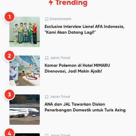
Trending
1
Entertainment
Exclusive Interview Lienel AFA Indonesia,
"Kami Akan Datang Lagi!"
2
Japan Travel
Kamar Pokemon di Hotel MIMARU
Direnovasi, Jadi Makin Ajaib!
3
Japan Travel
ANA dan JAL Tawarkan Diskon
Penerbangan Domestik untuk Turis Asing
4
Japan Travel