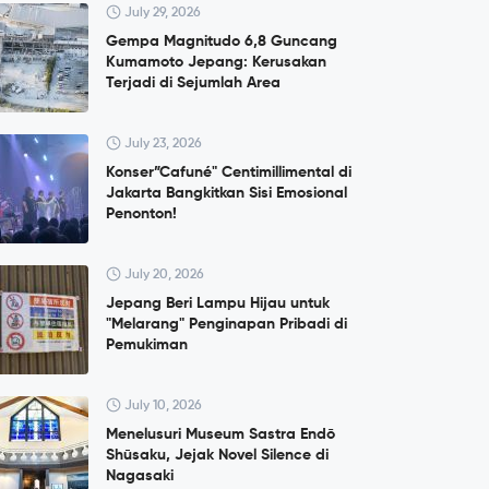
July 29, 2026
Gempa Magnitudo 6,8 Guncang
Kumamoto Jepang: Kerusakan
Terjadi di Sejumlah Area
July 23, 2026
Konser”Cafuné" Centimillimental di
Jakarta Bangkitkan Sisi Emosional
Penonton!
July 20, 2026
Jepang Beri Lampu Hijau untuk
"Melarang" Penginapan Pribadi di
Pemukiman
July 10, 2026
Menelusuri Museum Sastra Endō
Shūsaku, Jejak Novel Silence di
Nagasaki