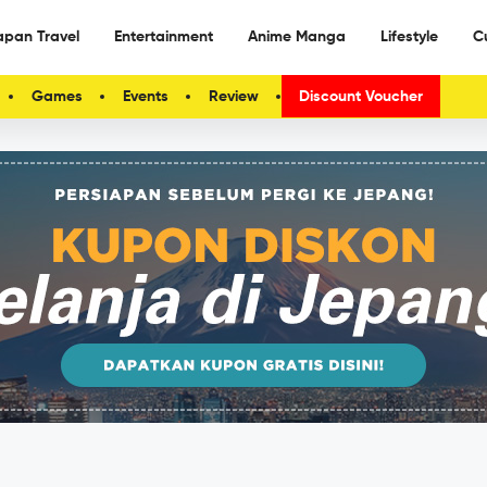
apan Travel
Entertainment
Anime Manga
Lifestyle
C
Games
Events
Review
Discount Voucher