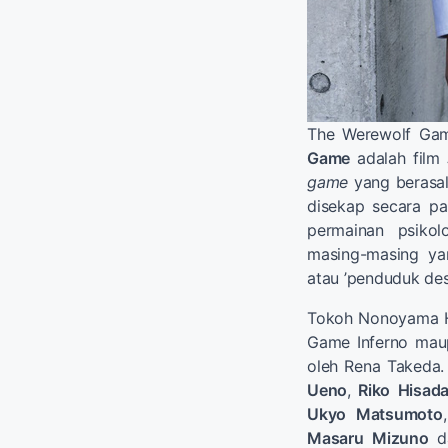
The Werewolf Gam
Game
adalah film
game
yang berasal 
disekap secara pa
permainan psiko
masing-masing yan
atau ’penduduk des
Tokoh Nonoyama H
Game Inferno mau
oleh Rena Takeda. 
Ueno
,
Riko
Hisad
Ukyo
Matsumoto
Masaru
Mizuno
d