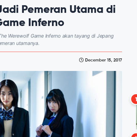
Jadi Pemeran Utama di
Game Inferno
, The Werewolf Game Inferno akan tayang di Jepang
pemeran utamanya.
December 15, 2017