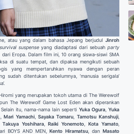
e, atau yang dalam bahasa Jepang berjudul
Jinroh
survival suspense
yang diadaptasi dari sebuah
party
dari Eropa. Dalam film ini, 10 orang siswa-siswi SMA
ksa di suatu tempat, dan dipaksa mengikuti sebuah
logis yang mempertaruhkan nyawa dengan peran
g sudah ditentukan sebelumnya, ’manusia serigala’
a’.
iromi yang merupakan tokoh utama di The Werewolf
pun The Werewolf Game Lost Eden akan diperankan
Selain itu, nama-nama lain seperti
Yuka Ogura
,
Yuka
a
,
Mari
Yamachi
,
Sayaka
Tomaru
,
Tamotsu
Kanshuji
,
,
Takuya
Yoshihara
,
Raiki
Yonemoto
,
Kota
Yamato
,
ari BOYS AND MEN,
Kento
Hiramatsu
, dan
Masato