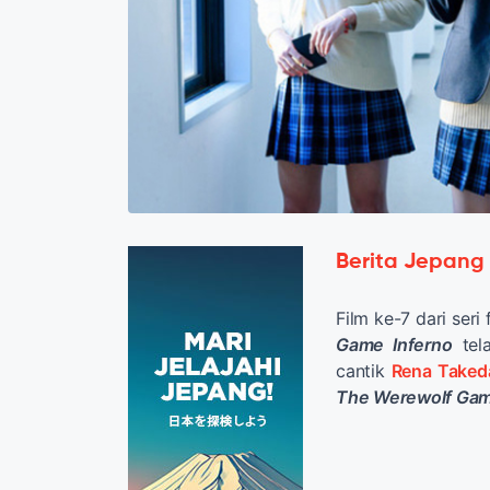
Berita Jepang
Film ke-7 dari seri
Game Inferno
tela
cantik
Rena Taked
The Werewolf Gam