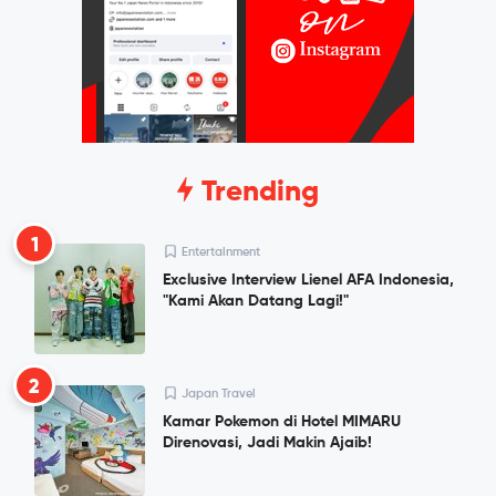
Trending
1
Entertainment
Exclusive Interview Lienel AFA Indonesia,
"Kami Akan Datang Lagi!"
2
Japan Travel
Kamar Pokemon di Hotel MIMARU
Direnovasi, Jadi Makin Ajaib!