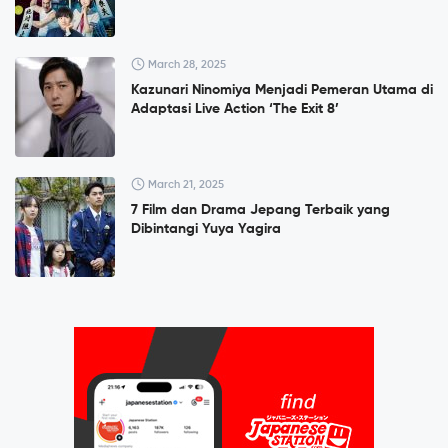
March 28, 2025
Kazunari Ninomiya Menjadi Pemeran Utama di
Adaptasi Live Action ‘The Exit 8’
March 21, 2025
7 Film dan Drama Jepang Terbaik yang
Dibintangi Yuya Yagira