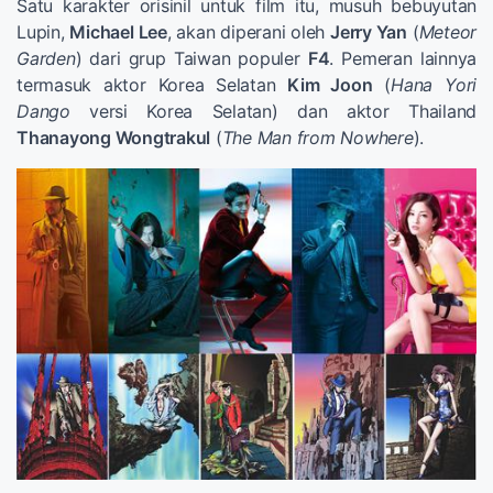
Satu karakter orisinil untuk film itu, musuh bebuyutan
Lupin,
Michael Lee
, akan diperani oleh
Jerry Yan
(
Meteor
Garden
) dari grup Taiwan populer
F4
. Pemeran lainnya
termasuk aktor Korea Selatan
Kim Joon
(
Hana Yori
Dango
versi Korea Selatan) dan aktor Thailand
Thanayong Wongtrakul
(
The Man from Nowhere
).