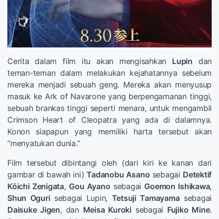
Cerita dalam film itu akan mengisahkan
Lupin
dan
teman-teman dalam melakukan kejahatannya sebelum
mereka menjadi sebuah geng. Mereka akan menyusup
masuk ke Ark of Navarone yang berpengamanan tinggi,
sebuah brankas tinggi seperti menara, untuk mengambil
Crimson Heart of Cleopatra yang ada di dalamnya.
Konon siapapun yang memiliki harta tersebut akan
“menyatukan dunia.”
Film tersebut dibintangi oleh (dari kiri ke kanan dari
gambar di bawah ini)
Tadanobu Asano
sebagai
Detektif
Kōichi Zenigata
,
Gou Ayano
sebagai
Goemon Ishikawa
,
Shun Oguri
sebagai Lupin,
Tetsuji Tamayama
sebagai
Daisuke Jigen
, dan
Meisa Kuroki
sebagai
Fujiko Mine
.