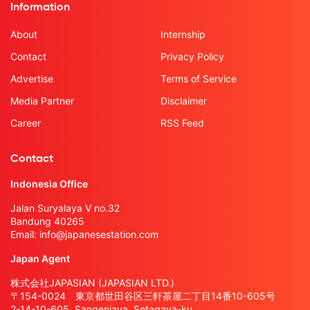
Information
About
Internship
Contact
Privacy Policy
Advertise
Terms of Service
Media Partner
Disclaimer
Career
RSS Feed
Contact
Indonesia Office
Jalan Suryalaya V no.32
Bandung 40265
Email:
info@japanesestation.com
Japan Agent
株式会社JAPASIAN (JAPASIAN LTD.)
〒154-0024 東京都世田谷区三軒茶屋二丁目14番10-605号
2-14-10-605, Sangenjaya, Setagaya-ku