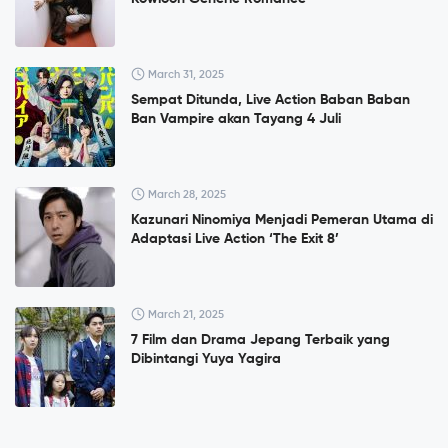
March 31, 2025
Sempat Ditunda, Live Action Baban Baban
Ban Vampire akan Tayang 4 Juli
March 28, 2025
Kazunari Ninomiya Menjadi Pemeran Utama di
Adaptasi Live Action ‘The Exit 8’
March 21, 2025
7 Film dan Drama Jepang Terbaik yang
Dibintangi Yuya Yagira