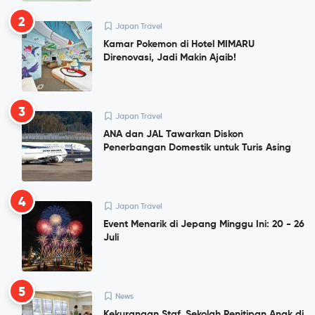
2
Japan Travel
Kamar Pokemon di Hotel MIMARU
Direnovasi, Jadi Makin Ajaib!
3
Japan Travel
ANA dan JAL Tawarkan Diskon
Penerbangan Domestik untuk Turis Asing
4
Japan Travel
Event Menarik di Jepang Minggu Ini: 20 - 26
Juli
5
News
Kekurangan Staf, Sekolah Penitipan Anak di