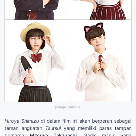
(image : natalie)
Hiroya Shimizu
di dalam film ini akan berperan sebagai
teman angkatan
Tsutsui
yang memiliki paras tampan
bernama
Mitsuya Takanashi.
Gadis manis yang