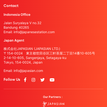
Contact
Indonesia Office
Jalan Suryalaya V no.32
Bandung 40265
Email:
info@japanesestation.com
Japan Agent
株式会社JAPASIAN (JAPASIAN LTD.)
〒154-0024 東京都世田谷区三軒茶屋二丁目14番10-605号
2-14-10-605, Sangenjaya, Setagaya-ku
Tokyo, 154-0024, Japan
Email:
info@japasian.com
Follow Us
Our Partners :