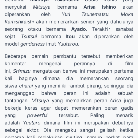
menyukai
Mitsuya
bernama
Arisa Ishino
akan
diperankan oleh
Yuri Tsunematsu.
Moka
Kamishiraishi
akan memerankan senior yang dahulunya
seorang otaku bernama
Ayado.
Terakhir sahabat
sejati
Tsutsui
bernama
Itou
akan diperankan oleh
model
genderless
imut
Yuutarou.
Beberapa pemain pembantu tersebut memberikan
komentar mengenai perannya di film
ini,
Shimizu
mengatakan bahwa ini merupakan pertama
kali baginya dimana dia memerankan seorang
siswa
charai
yang memiliki rambut pirang, sehingga dia
menganggap bahwa peran ini adalah sebuah
tantangan.
Mitsuya
yang memainkan peran
Arisa
juga
bekerja keras agar dapat memerankan peran gadis
yang
powerful
tersebut. Paling menarik
adalah
Yuutaro
dimana film ini merupakan debutnya
sebagai aktor. Dia mengaku sangat gelisah ketika
pertama kali melakukan syuting, namun berkat para