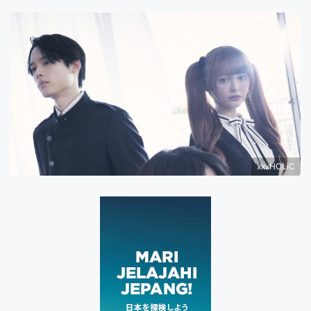
xxxHOLiC