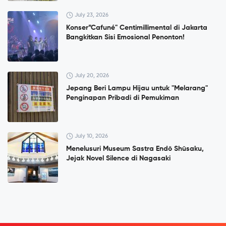
July 23, 2026
Konser”Cafuné" Centimillimental di Jakarta
Bangkitkan Sisi Emosional Penonton!
July 20, 2026
Jepang Beri Lampu Hijau untuk "Melarang"
Penginapan Pribadi di Pemukiman
July 10, 2026
Menelusuri Museum Sastra Endō Shūsaku,
Jejak Novel Silence di Nagasaki