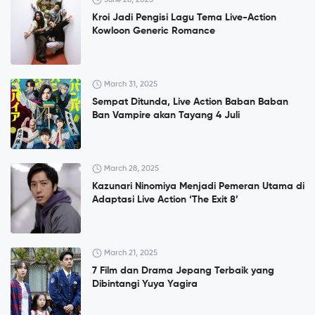
Kroi Jadi Pengisi Lagu Tema Live-Action
Kowloon Generic Romance
March 31, 2025
Sempat Ditunda, Live Action Baban Baban
Ban Vampire akan Tayang 4 Juli
March 28, 2025
Kazunari Ninomiya Menjadi Pemeran Utama di
Adaptasi Live Action ‘The Exit 8’
March 21, 2025
7 Film dan Drama Jepang Terbaik yang
Dibintangi Yuya Yagira