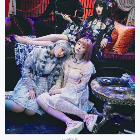
xxxHOLiC