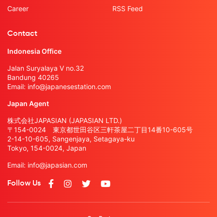
Career
RSS Feed
Contact
Indonesia Office
Jalan Suryalaya V no.32
Bandung 40265
Email:
info@japanesestation.com
Japan Agent
株式会社JAPASIAN (JAPASIAN LTD.)
〒154-0024 東京都世田谷区三軒茶屋二丁目14番10-605号
2-14-10-605, Sangenjaya, Setagaya-ku
Tokyo, 154-0024, Japan
Email:
info@japasian.com
Follow Us