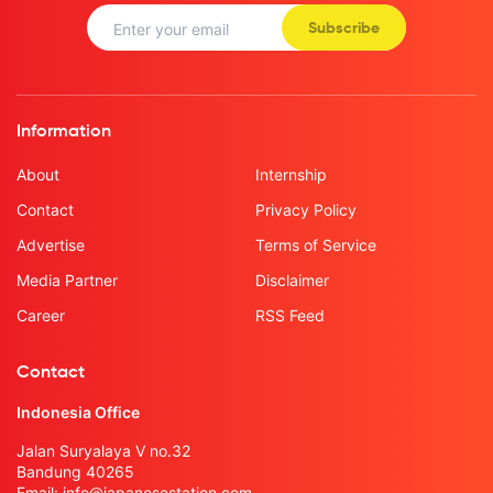
Subscribe
Information
About
Internship
Contact
Privacy Policy
Advertise
Terms of Service
Media Partner
Disclaimer
Career
RSS Feed
Contact
Indonesia Office
Jalan Suryalaya V no.32
Bandung 40265
Email:
info@japanesestation.com