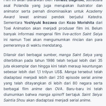
asal Polandia yang juga merupakan ilustrator dan
animator serta pernah dinominasikan untuk
Academy
Award
lewat animasi pendek berjudul
Katedra
.
Sementara
Yoshiyuki Ikezawa
dan
Kozo Morishita
dari
Toei Animation akan menjadi produser film ini. Belum
banyak informasi mengenai film
live-action Saint Seiya
ini namun Toei akan mengumumkan rincian dan para
pemerannya di waktu mendatang.
Dilansir dari berbagai sumber,
manga Saint Seiya
yang
diterbitkan pada tahun 1986 telah terjual lebih dari 35
juta eksemplar dan hingga kini telah meraup keuntungan
sebesar lebih dari 1,1 trilyun US$.
Manga
tersebut telah
diadaptasi menjadi lebih dari 250 episode serial
anime
yang telah ditayangkan di lebih dari 80 negara serta
berbagai film
anime
dan
OVA
. Baru-baru ini telah
diumumkan bahwa
manga spinoff
bertajuk
Saint Seiya:
Saintia Shou
akan diadaptasi menjadi serial
anime
.