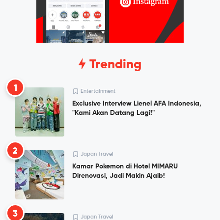
Trending
1
Entertainment
Exclusive Interview Lienel AFA Indonesia,
"Kami Akan Datang Lagi!"
2
Japan Travel
Kamar Pokemon di Hotel MIMARU
Direnovasi, Jadi Makin Ajaib!
3
Japan Travel