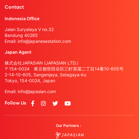
Contact
Indonesia Office
Jalan Suryalaya V no.32
Bandung 40265
Email:
info@japanesestation.com
Japan Agent
株式会社JAPASIAN (JAPASIAN LTD.)
〒154-0024 東京都世田谷区三軒茶屋二丁目14番10-605号
2-14-10-605, Sangenjaya, Setagaya-ku
Tokyo, 154-0024, Japan
Email:
info@japasian.com
Follow Us
Our Partners :