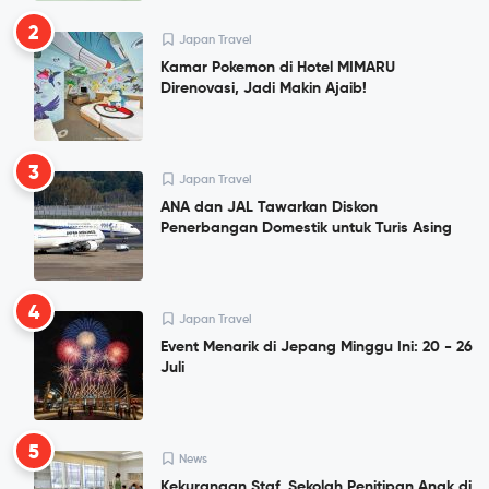
2
Japan Travel
Kamar Pokemon di Hotel MIMARU
Direnovasi, Jadi Makin Ajaib!
3
Japan Travel
ANA dan JAL Tawarkan Diskon
Penerbangan Domestik untuk Turis Asing
4
Japan Travel
Event Menarik di Jepang Minggu Ini: 20 - 26
Juli
5
News
Kekurangan Staf, Sekolah Penitipan Anak di