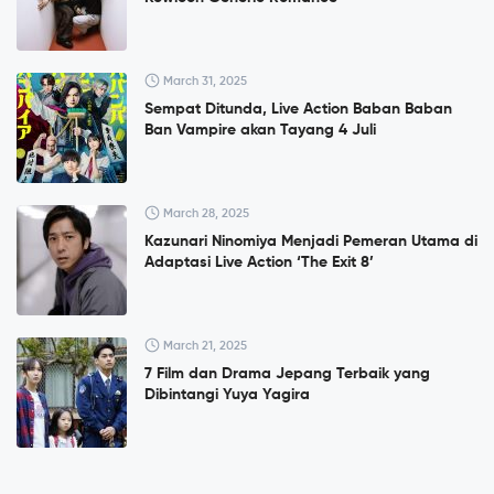
March 31, 2025
Sempat Ditunda, Live Action Baban Baban
Ban Vampire akan Tayang 4 Juli
March 28, 2025
Kazunari Ninomiya Menjadi Pemeran Utama di
Adaptasi Live Action ‘The Exit 8’
March 21, 2025
7 Film dan Drama Jepang Terbaik yang
Dibintangi Yuya Yagira