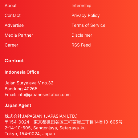
About
Internship
Contact
Privacy Policy
Advertise
Terms of Service
Media Partner
Disclaimer
Career
RSS Feed
Contact
Indonesia Office
Jalan Suryalaya V no.32
Bandung 40265
Email:
info@japanesestation.com
Japan Agent
株式会社JAPASIAN (JAPASIAN LTD.)
〒154-0024 東京都世田谷区三軒茶屋二丁目14番10-605号
2-14-10-605, Sangenjaya, Setagaya-ku
Tokyo, 154-0024, Japan