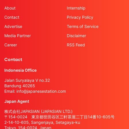
About
Internship
Contact
Privacy Policy
Advertise
Terms of Service
Media Partner
Disclaimer
Career
RSS Feed
Contact
Indonesia Office
Jalan Suryalaya V no.32
Bandung 40265
Email:
info@japanesestation.com
Japan Agent
株式会社JAPASIAN (JAPASIAN LTD.)
〒154-0024 東京都世田谷区三軒茶屋二丁目14番10-605号
2-14-10-605, Sangenjaya, Setagaya-ku
Tokyo, 154-0024, Japan