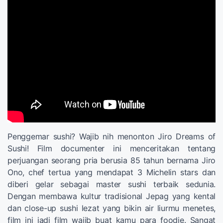
Penggemar sushi? Wajib nih menonton Jiro Dreams of
Sushi! Film documenter ini menceritakan tentang
perjuangan seorang pria berusia 85 tahun bernama Jiro
Ono, chef tertua yang mendapat 3 Michelin stars dan
diberi gelar sebagai master sushi terbaik sedunia.
Dengan membawa kultur tradisional Jepag yang kental
dan close-up sushi lezat yang bikin air liurmu menetes,
film ini jadi film wajib buat kamu para foodie. Sangat