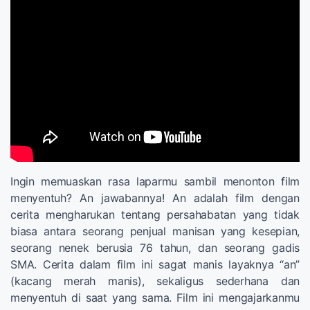
Ingin memuaskan rasa laparmu sambil menonton film
menyentuh? An jawabannya! An adalah film dengan
cerita mengharukan tentang persahabatan yang tidak
biasa antara seorang penjual manisan yang kesepian,
seorang nenek berusia 76 tahun, dan seorang gadis
SMA. Cerita dalam film ini sagat manis layaknya “an”
(kacang merah manis), sekaligus sederhana dan
menyentuh di saat yang sama. Film ini mengajarkanmu