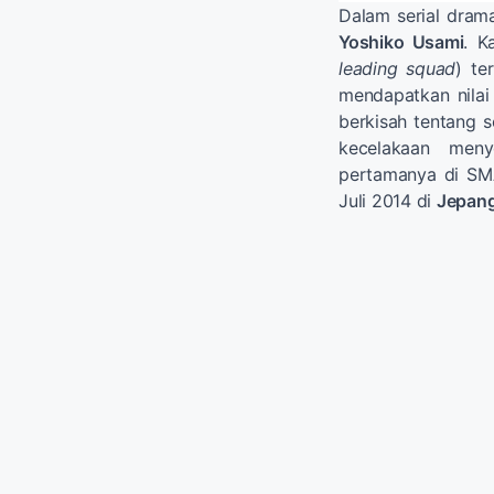
Dalam serial dram
Yoshiko Usami
. K
leading squad
) te
mendapatkan nilai 
berkisah tentang s
kecelakaan men
pertamanya di S
Juli 2014 di
Jepan