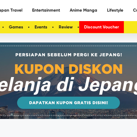
apan Travel
Entertainment
Anime Manga
Lifestyle
C
Games
Events
Review
Discount Voucher