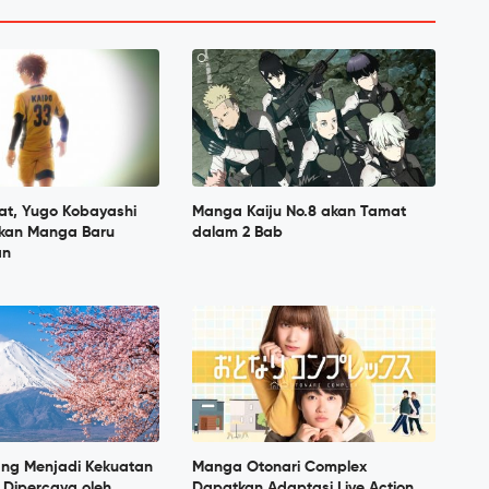
at, Yugo Kobayashi
Manga Kaiju No.8 akan Tamat
tkan Manga Baru
dalam 2 Bab
an
ang Menjadi Kekuatan
Manga Otonari Complex
 Dipercaya oleh
Dapatkan Adaptasi Live Action