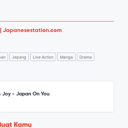
 | Japanesestation.com
pan
Jepang
Live Action
Manga
Drama
 Joy - Japan On You
Buat Kamu