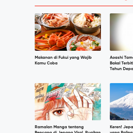
Makanan di Fukui yang Wajib
Aoashi Tam
Kamu Coba
Bakal Terbi
Tahun Dep
Ramalan Manga tentang
Keren! Jep
Bencana di Jepang Viral, Rugikan
yang Paling