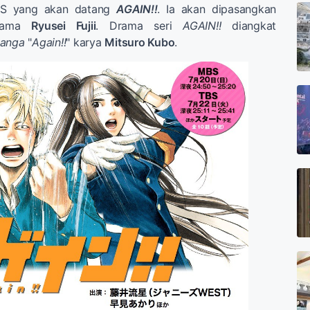
S yang akan datang
AGAIN!!
. Ia akan dipasangkan
utama
Ryusei Fujii
. Drama seri
AGAIN!!
diangkat
anga
"
Again!!
" karya
Mitsuro Kubo
.