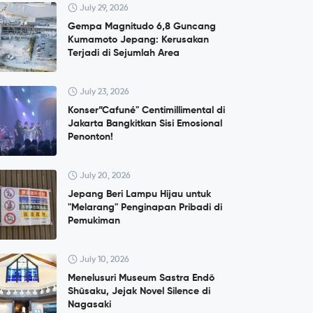
July 29, 2026
Gempa Magnitudo 6,8 Guncang
Kumamoto Jepang: Kerusakan
Terjadi di Sejumlah Area
July 23, 2026
Konser”Cafuné" Centimillimental di
Jakarta Bangkitkan Sisi Emosional
Penonton!
July 20, 2026
Jepang Beri Lampu Hijau untuk
"Melarang" Penginapan Pribadi di
Pemukiman
July 10, 2026
Menelusuri Museum Sastra Endō
Shūsaku, Jejak Novel Silence di
Nagasaki