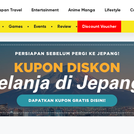
apan Travel
Entertainment
Anime Manga
Lifestyle
C
Games
Events
Review
Discount Voucher