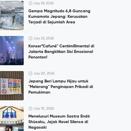
July 29, 2026
Gempa Magnitudo 6,8 Guncang
Kumamoto Jepang: Kerusakan
Terjadi di Sejumlah Area
July 23, 2026
Konser”Cafuné" Centimillimental di
Jakarta Bangkitkan Sisi Emosional
Penonton!
July 20, 2026
Jepang Beri Lampu Hijau untuk
"Melarang" Penginapan Pribadi di
Pemukiman
July 10, 2026
Menelusuri Museum Sastra Endō
Shūsaku, Jejak Novel Silence di
Nagasaki