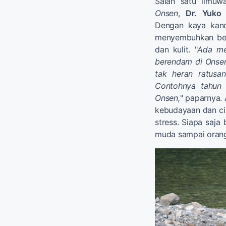
Salah satu ilmuw
Onsen
,
Dr. Yuko 
Dengan kaya kand
menyembuhkan berba
dan kulit. "
Ada me
berendam di Onsen
tak heran ratusa
Contohnya tahun 
Onsen,
" paparnya.
kebudayaan dan cir
stress. Siapa saja
muda sampai orang