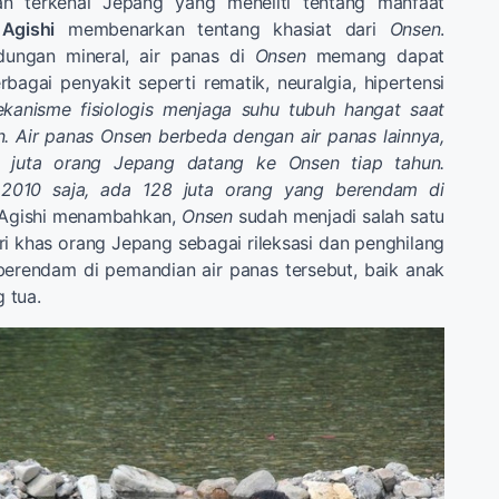
an terkenal Jepang yang meneliti tentang manfaat
Agishi
membenarkan tentang khasiat dari
Onsen
.
ungan mineral, air panas di
Onsen
memang dapat
gai penyakit seperti rematik, neuralgia, hipertensi
kanisme fisiologis menjaga suhu tubuh hangat saat
. Air panas Onsen berbeda dengan air panas lainnya,
n juta orang Jepang datang ke Onsen tiap tahun.
2010 saja, ada 128 juta orang yang berendam di
 Agishi menambahkan,
Onsen
sudah menjadi salah satu
i khas orang Jepang sebagai rileksasi dan penghilang
 berendam di pemandian air panas tersebut, baik anak
 tua.