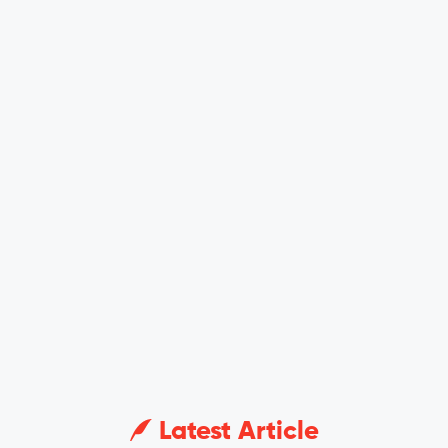
Latest Article