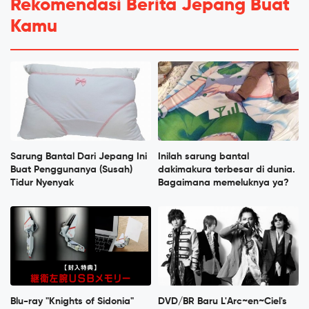
Rekomendasi Berita Jepang Buat
Kamu
Sarung Bantal Dari Jepang Ini
Inilah sarung bantal
Buat Penggunanya (Susah)
dakimakura terbesar di dunia.
Tidur Nyenyak
Bagaimana memeluknya ya?
Blu-ray "Knights of Sidonia"
DVD/BR Baru L'Arc~en~Ciel's