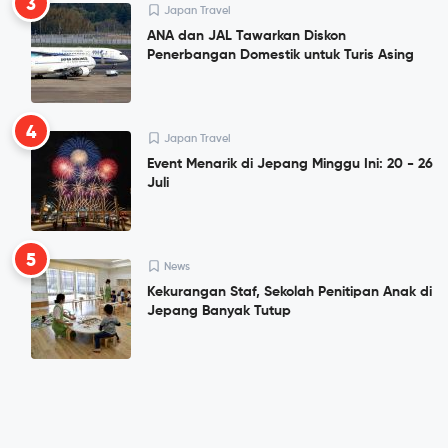
3
Japan Travel
ANA dan JAL Tawarkan Diskon
Penerbangan Domestik untuk Turis Asing
4
Japan Travel
Event Menarik di Jepang Minggu Ini: 20 - 26
Juli
5
News
Kekurangan Staf, Sekolah Penitipan Anak di
Jepang Banyak Tutup