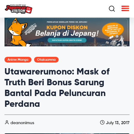
Anime Manga
Otakuarena
Utawarerumono: Mask of
Truth Beri Bonus Sarung
Bantal Pada Peluncuran
Perdana
deanonimus
July 13, 2017