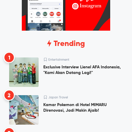
Trending
1
Entertainment
Exclusive Interview Lienel AFA Indonesia,
"Kami Akan Datang Lagi!"
2
Japan Travel
Kamar Pokemon di Hotel MIMARU
Direnovasi, Jadi Makin Ajaib!