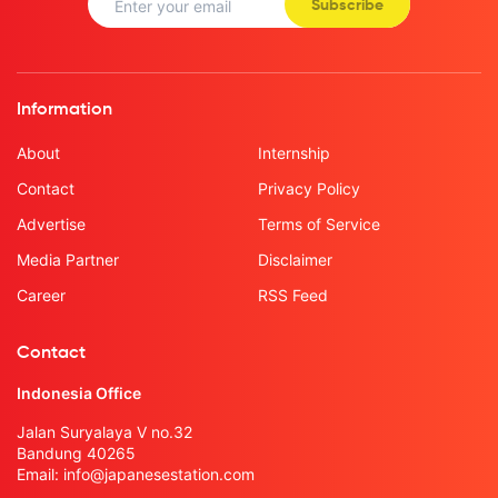
Subscribe
Information
About
Internship
Contact
Privacy Policy
Advertise
Terms of Service
Media Partner
Disclaimer
Career
RSS Feed
Contact
Indonesia Office
Jalan Suryalaya V no.32
Bandung 40265
Email:
info@japanesestation.com