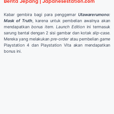
Berita Jepang | Japanesestation.com
Kabar gembira bagi para penggemar
Utawarerumono:
Mask of Truth
, karena untuk pembelian awalnya akan
mendapatkan
bonus item
.
Launch Edition
ini termasuk
sarung bantal dengan 2 sisi gambar dan kotak
slip-case
.
Mereka yang melakukan
pre-order
atau pembelian
game
Playstation 4 dan Playstation Vita akan mendapatkan
bonus ini.