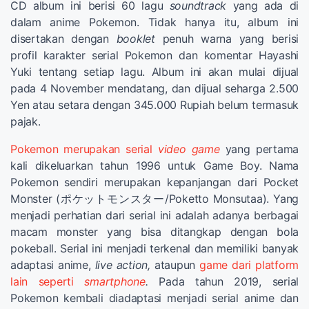
CD album ini berisi 60 lagu
soundtrack
yang ada di
dalam anime Pokemon. Tidak hanya itu, album ini
disertakan dengan
booklet
penuh warna yang berisi
profil karakter serial Pokemon dan komentar Hayashi
Yuki tentang setiap lagu. Album ini akan mulai dijual
pada 4 November mendatang, dan dijual seharga 2.500
Yen atau setara dengan 345.000 Rupiah belum termasuk
pajak.
Pokemon merupakan serial
video game
yang pertama
kali dikeluarkan tahun 1996 untuk Game Boy. Nama
Pokemon sendiri merupakan kepanjangan dari Pocket
Monster (ポケットモンスター/Poketto Monsutaa). Yang
menjadi perhatian dari serial ini adalah adanya berbagai
macam monster yang bisa ditangkap dengan bola
pokeball. Serial ini menjadi terkenal dan memiliki banyak
adaptasi anime,
live action,
ataupun
game dari platform
lain seperti
smartphone
.
Pada tahun 2019, serial
Pokemon kembali diadaptasi menjadi serial anime dan