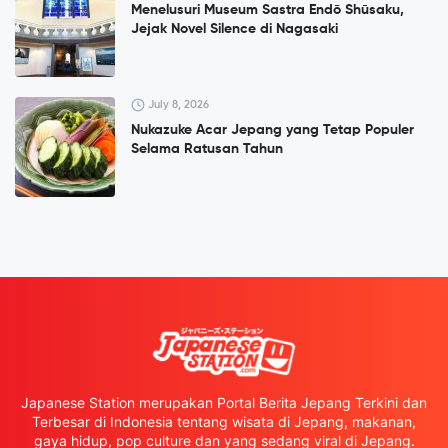
Menelusuri Museum Sastra Endō Shūsaku,
Jejak Novel Silence di Nagasaki
July 8, 2026
Nukazuke Acar Jepang yang Tetap Populer
Selama Ratusan Tahun
Japanese Station merupakan Portal Berita Jepang Terkini dan
Terbesar di Indonesia tentang wisata di Jepang, makanan,
gaya hidup, pop culture dan yang sedang viral di Jepang.