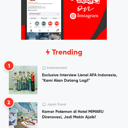
Trending
1
Entertainment
Exclusive Interview Lienel AFA Indonesia,
"Kami Akan Datang Lagi!"
2
Japan Travel
Kamar Pokemon di Hotel MIMARU
Direnovasi, Jadi Makin Ajaib!