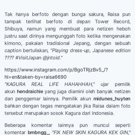
Tak hanya berfoto dengan bunga sakura, Raisa pun
tampak terlihat berfoto di depan Tower Record,
Shibuya, namun yang membuat para netizen heboh
justru saat dirinya mengunggah foto ketika mengenakan
kimono, pakaian tradisional Jepang, dengan sebuah
caption
bertuliskan,
"Playing dress-up, Japanese edition
???? #VisitJapan @jntoid."
https://www.instagram.com/p/BgoTRjzBv5_/?
hl=en&taken-by=raisa6690
"KAGURA REAL LIFE HAHAHHAH,"
ujar pemilik
akun
hendraichie
yang juga diamini oleh banyak netizen
dan penggemar lainnya. Pemilik akun
midunes_huyten
bahkan dengan tegas mengatakan jika Raisa dalam foto
tersebut merupakan sosok Kagura dari Indonesia.
Beberapa komentar lainnya pun muncul seperti
komentar
bmbngg_
,
"FIX NEW SKIN KAGURA KEK GIN,"