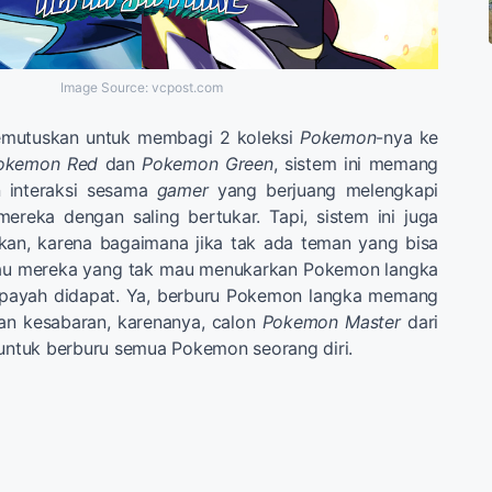
Image Source: vcpost.com
emutuskan untuk membagi 2 koleksi
Pokemon
-nya ke
okemon Red
dan
Pokemon Green
, sistem ini memang
n interaksi sesama
gamer
yang berjuang melengkapi
ereka dengan saling bertukar. Tapi, sistem ini juga
tkan, karena bagaimana jika tak ada teman yang bisa
atau mereka yang tak mau menukarkan Pokemon langka
 payah didapat. Ya, berburu Pokemon langka memang
n kesabaran, karenanya, calon
Pokemon Master
dari
 untuk berburu semua Pokemon seorang diri.