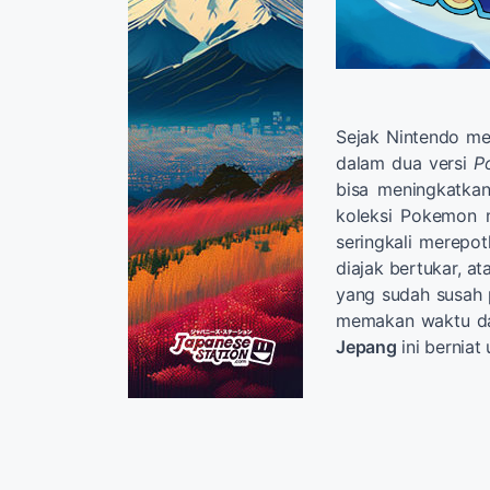
Sejak Nintendo m
dalam dua versi
P
bisa meningkatka
koleksi Pokemon m
seringkali merepo
diajak bertukar, 
yang sudah susah
memakan waktu da
Jepang
ini berniat