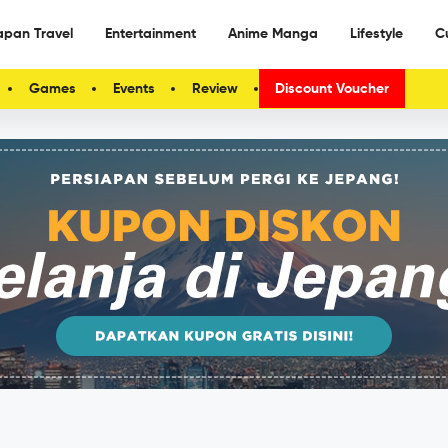
apan Travel
Entertainment
Anime Manga
Lifestyle
C
Games
Events
Review
Discount Voucher