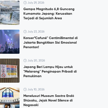
July 29, 2026
Gempa Magnitudo 6,8 Guncang
Kumamoto Jepang: Kerusakan
Terjadi di Sejumlah Area
July 23, 2026
Konser”Cafuné" Centimillimental di
Jakarta Bangkitkan Sisi Emosional
Penonton!
July 20, 2026
Jepang Beri Lampu Hijau untuk
"Melarang" Penginapan Pribadi di
Pemukiman
July 10, 2026
Menelusuri Museum Sastra Endō
Shūsaku, Jejak Novel Silence di
Nagasaki