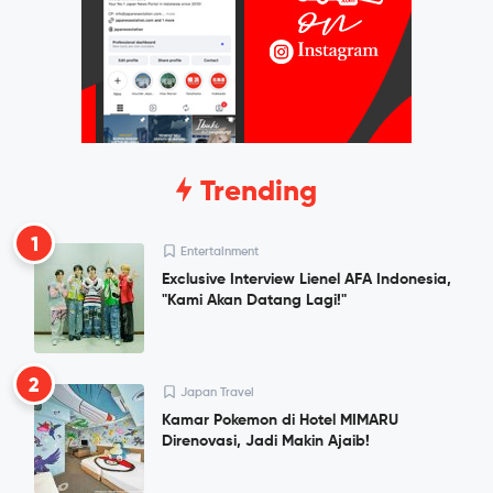
Trending
1
Entertainment
Exclusive Interview Lienel AFA Indonesia,
"Kami Akan Datang Lagi!"
2
Japan Travel
Kamar Pokemon di Hotel MIMARU
Direnovasi, Jadi Makin Ajaib!