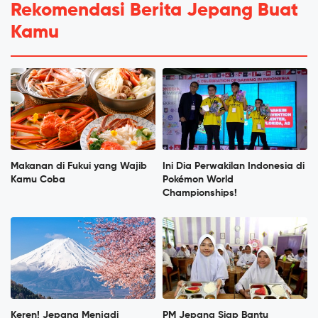
Rekomendasi Berita Jepang Buat
Kamu
Makanan di Fukui yang Wajib
Ini Dia Perwakilan Indonesia di
Kamu Coba
Pokémon World
Championships!
Keren! Jepang Menjadi
PM Jepang Siap Bantu