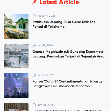
Latest Article
August 4, 2026
Starbucks Jepang Buka Gerai Unik Tepi
Pantai di Yokohama
July 29, 2026
Gempa Magnitudo 6,8 Guncang Kumamoto
Jepang: Kerusakan Terjadi di Sejumlah Area
July 23, 2026
Konser”Cafuné" Centimillimental di Jakarta
Bangkitkan Sisi Emosional Penonton!
July 20, 2026