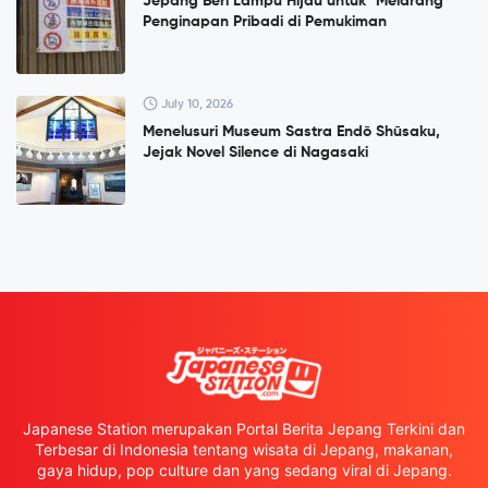
Jepang Beri Lampu Hijau untuk "Melarang"
Penginapan Pribadi di Pemukiman
July 10, 2026
Menelusuri Museum Sastra Endō Shūsaku,
Jejak Novel Silence di Nagasaki
Japanese Station merupakan Portal Berita Jepang Terkini dan
Terbesar di Indonesia tentang wisata di Jepang, makanan,
gaya hidup, pop culture dan yang sedang viral di Jepang.