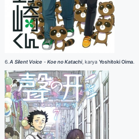
6.
A Silent Voice
-
Koe no Katachi
, karya
Yoshitoki Oima
.