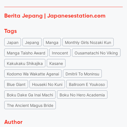
Berita Jepang | Japanesestation.com
Tags
Japan
Jepang
Manga
Monthly Girls Nozaki Kun
Manga Taisho Award
Innocent
Ousamatachi No Viking
Kakukaku Shikajika
Kasane
Kodomo Wa Wakatte Agenai
Dmitrii To Moninsu
Blue Giant
Houseki No Kuni
Ballroom E Youkoso
Boku Dake Ga Inai Machi
Boku No Hero Academia
The Ancient Magus Bride
Author