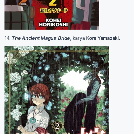
14.
The Ancient Magus' Bride
, karya
Kore Yamazaki
.