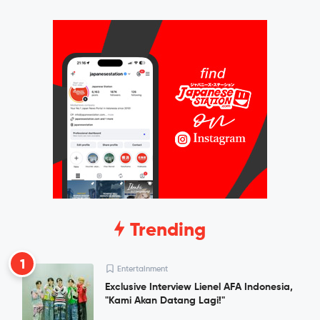
Trending
1
Entertainment
Exclusive Interview Lienel AFA Indonesia,
"Kami Akan Datang Lagi!"