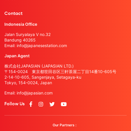
Contact
Indonesia Office
Jalan Suryalaya V no.32
Bandung 40265
Email:
info@japanesestation.com
Japan Agent
株式会社JAPASIAN (JAPASIAN LTD.)
〒154-0024 東京都世田谷区三軒茶屋二丁目14番10-605号
2-14-10-605, Sangenjaya, Setagaya-ku
Tokyo, 154-0024, Japan
Email:
info@japasian.com
Follow Us
Our Partners :