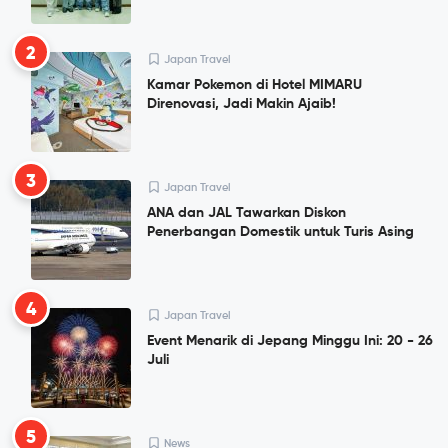
2
Japan Travel
Kamar Pokemon di Hotel MIMARU
Direnovasi, Jadi Makin Ajaib!
3
Japan Travel
ANA dan JAL Tawarkan Diskon
Penerbangan Domestik untuk Turis Asing
4
Japan Travel
Event Menarik di Jepang Minggu Ini: 20 - 26
Juli
5
News