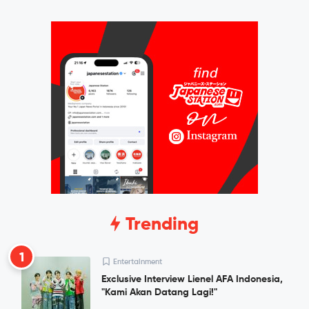
Trending
1
Entertainment
Exclusive Interview Lienel AFA Indonesia,
"Kami Akan Datang Lagi!"