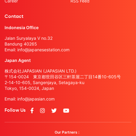
Career
RSS Feed
Contact
Indonesia Office
Jalan Suryalaya V no.32
Bandung 40265
Email:
info@japanesestation.com
Japan Agent
株式会社JAPASIAN (JAPASIAN LTD.)
〒154-0024 東京都世田谷区三軒茶屋二丁目14番10-605号
2-14-10-605, Sangenjaya, Setagaya-ku
Tokyo, 154-0024, Japan
Email:
info@japasian.com
Follow Us
Our Partners :