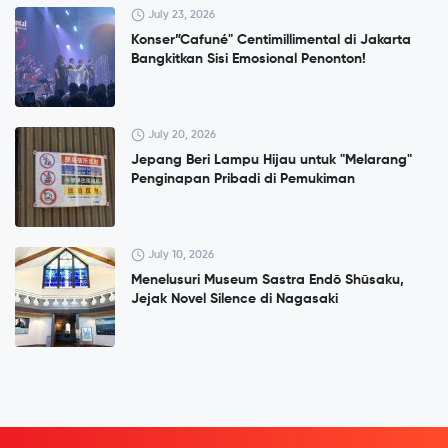
July 23, 2026
Konser”Cafuné" Centimillimental di Jakarta
Bangkitkan Sisi Emosional Penonton!
July 20, 2026
Jepang Beri Lampu Hijau untuk "Melarang"
Penginapan Pribadi di Pemukiman
July 10, 2026
Menelusuri Museum Sastra Endō Shūsaku,
Jejak Novel Silence di Nagasaki