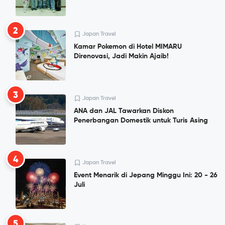
2
Japan Travel
Kamar Pokemon di Hotel MIMARU
Direnovasi, Jadi Makin Ajaib!
3
Japan Travel
ANA dan JAL Tawarkan Diskon
Penerbangan Domestik untuk Turis Asing
4
Japan Travel
Event Menarik di Jepang Minggu Ini: 20 - 26
Juli
5