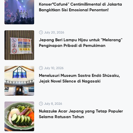
Konser”Cafuné" Centimillimental di Jakarta
Bangkitkan Sisi Emosional Penonton!
July 20, 2026
Jepang Beri Lampu Hijau untuk "Melarang"
Penginapan Pribadi di Pemukiman
July 10, 2026
Menelusuri Museum Sastra Endō Shūsaku,
Jejak Novel Silence di Nagasaki
July 8, 2026
Nukazuke Acar Jepang yang Tetap Populer
Selama Ratusan Tahun