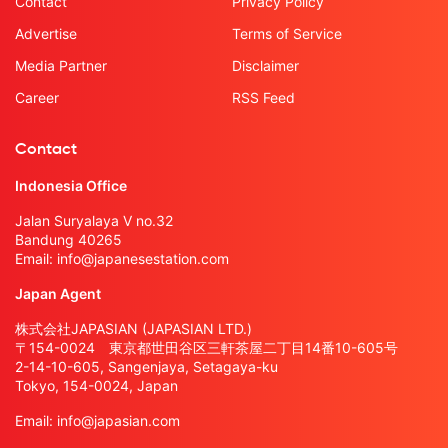
Contact
Privacy Policy
Advertise
Terms of Service
Media Partner
Disclaimer
Career
RSS Feed
Contact
Indonesia Office
Jalan Suryalaya V no.32
Bandung 40265
Email:
info@japanesestation.com
Japan Agent
株式会社JAPASIAN (JAPASIAN LTD.)
〒154-0024 東京都世田谷区三軒茶屋二丁目14番10-605号
2-14-10-605, Sangenjaya, Setagaya-ku
Tokyo, 154-0024, Japan
Email:
info@japasian.com