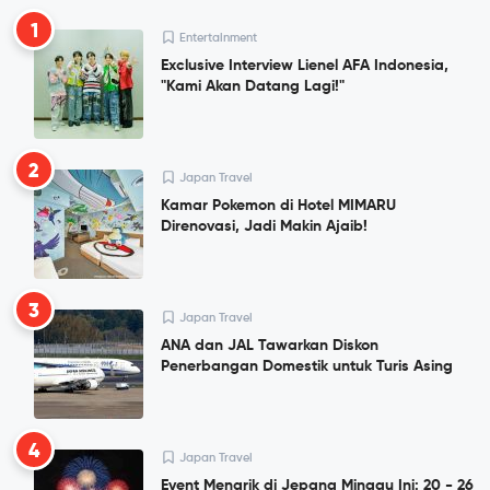
1
Entertainment
Exclusive Interview Lienel AFA Indonesia,
"Kami Akan Datang Lagi!"
2
Japan Travel
Kamar Pokemon di Hotel MIMARU
Direnovasi, Jadi Makin Ajaib!
3
Japan Travel
ANA dan JAL Tawarkan Diskon
Penerbangan Domestik untuk Turis Asing
4
Japan Travel
Event Menarik di Jepang Minggu Ini: 20 - 26