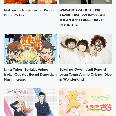
Makanan di Fukui yang Wajib
WAWANCARA EKSKLUSIF
Kamu Coba
KAZUKI URA, PROMOSIKAN
TOGEN ANKI LANGSUNG DI
INDONESIA
Lima Tahun Berlalu, Anime
Sekai no Owari Jadi Pengisi
Isekai Quartet Resmi Dapatkan
Lagu Tema Anime Orisinal Dive
Musim Ketiga
in Wonderland