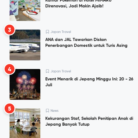
Kamar Pokemon di Hotel MIMARU
Direnovasi, Jadi Makin Ajaib!
3
Japan Travel
ANA dan JAL Tawarkan Diskon
Penerbangan Domestik untuk Turis Asing
4
Japan Travel
Event Menarik di Jepang Minggu Ini: 20 - 26
Juli
5
News
Kekurangan Staf, Sekolah Penitipan Anak di
Jepang Banyak Tutup