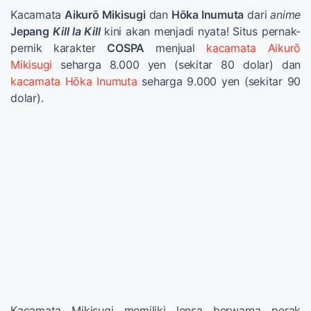
Kacamata
Aikurō Mikisugi
dan
Hōka Inumuta
dari
anime
Jepang
Kill la Kill
kini akan menjadi nyata! Situs pernak-
pernik karakter
COSPA
menjual
kacamata Aikurō
Mikisugi
seharga 8.000 yen (sekitar 80 dolar) dan
kacamata Hōka Inumuta
seharga 9.000 yen (sekitar 90
dolar).
Kacamata Mikisugi memiliki lensa berwarna perak