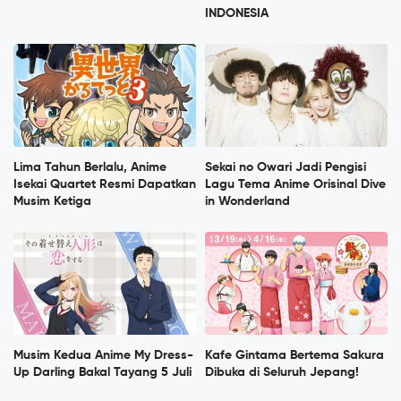
INDONESIA
Lima Tahun Berlalu, Anime
Sekai no Owari Jadi Pengisi
Isekai Quartet Resmi Dapatkan
Lagu Tema Anime Orisinal Dive
Musim Ketiga
in Wonderland
Musim Kedua Anime My Dress-
Kafe Gintama Bertema Sakura
Up Darling Bakal Tayang 5 Juli
Dibuka di Seluruh Jepang!