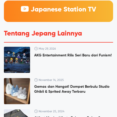
Japanese Station TV
Tentang Jepang Lainnya
May 29, 2026
AKG Entertainment Rilis Seri Baru dari Funism!
November 14, 2025
Gemas dan Hangat! Dompet Berbulu Studio
Ghibli & Sprited Away Terbaru
November 25, 2024