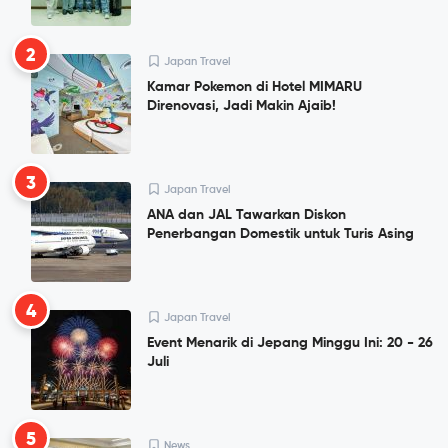
2
Japan Travel
Kamar Pokemon di Hotel MIMARU
Direnovasi, Jadi Makin Ajaib!
3
Japan Travel
ANA dan JAL Tawarkan Diskon
Penerbangan Domestik untuk Turis Asing
4
Japan Travel
Event Menarik di Jepang Minggu Ini: 20 - 26
Juli
5
News