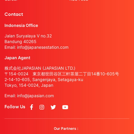
Contact
Indonesia Office
Jalan Suryalaya V no.32
Bandung 40265
Email:
info@japanesestation.com
Japan Agent
株式会社JAPASIAN (JAPASIAN LTD.)
〒154-0024 東京都世田谷区三軒茶屋二丁目14番10-605号
2-14-10-605, Sangenjaya, Setagaya-ku
Tokyo, 154-0024, Japan
Email:
info@japasian.com
Follow Us
Our Partners :