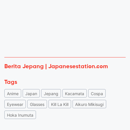
Berita Jepang | Japanesestation.com
Tags
Anime
Japan
Jepang
Kacamata
Cospa
Eyewear
Glasses
Kill La Kill
Aikuro Mikisugi
Hoka Inumuta