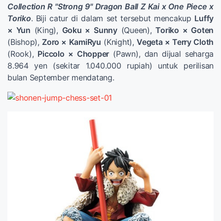
Collection R "Strong 9" Dragon Ball Z Kai x One Piece x
Toriko
. Biji catur di dalam set tersebut mencakup
Luffy
× Yun
(King),
Goku × Sunny
(Queen),
Toriko × Goten
(Bishop),
Zoro × KamiRyu
(Knight),
Vegeta × Terry Cloth
(Rook),
Piccolo × Chopper
(Pawn), dan dijual seharga
8.964 yen (sekitar 1.040.000 rupiah) untuk perilisan
bulan September mendatang.