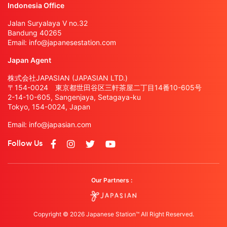
Indonesia Office
Jalan Suryalaya V no.32
Bandung 40265
Email:
info@japanesestation.com
Japan Agent
株式会社JAPASIAN (JAPASIAN LTD.)
〒154-0024 東京都世田谷区三軒茶屋二丁目14番10-605号
2-14-10-605, Sangenjaya, Setagaya-ku
Tokyo, 154-0024, Japan
Email:
info@japasian.com
Follow Us
Our Partners :
Copyright © 2026 Japanese Station™ All Right Reserved.