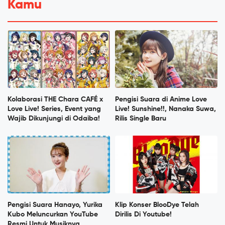
Kamu
Kolaborasi THE Chara CAFÉ x
Pengisi Suara di Anime Love
Love Live! Series, Event yang
Live! Sunshine!!, Nanaka Suwa,
Wajib Dikunjungi di Odaiba!
Rilis Single Baru
Pengisi Suara Hanayo, Yurika
Klip Konser BlooDye Telah
Kubo Meluncurkan YouTube
Dirilis Di Youtube!
Resmi Untuk Musiknya