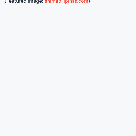
(Featured image:
animepilipinas.com
)