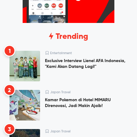
Trending
1
Entertainment
Exclusive Interview Lienel AFA Indonesia,
"Kami Akan Datang Lagi!"
2
Japan Travel
Kamar Pokemon di Hotel MIMARU
Direnovasi, Jadi Makin Ajaib!
3
Japan Travel