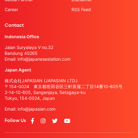
Career
RSS Feed
Contact
Indonesia Office
Jalan Suryalaya V no.32
Bandung 40265
Email:
info@japanesestation.com
Japan Agent
株式会社JAPASIAN (JAPASIAN LTD.)
〒154-0024 東京都世田谷区三軒茶屋二丁目14番10-605号
2-14-10-605, Sangenjaya, Setagaya-ku
Tokyo, 154-0024, Japan
Email:
info@japasian.com
Follow Us