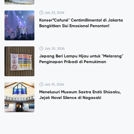
July 23, 2026
Konser”Cafuné" Centimillimental di Jakarta
Bangkitkan Sisi Emosional Penonton!
July 20, 2026
Jepang Beri Lampu Hijau untuk "Melarang"
Penginapan Pribadi di Pemukiman
July 10, 2026
Menelusuri Museum Sastra Endō Shūsaku,
Jejak Novel Silence di Nagasaki