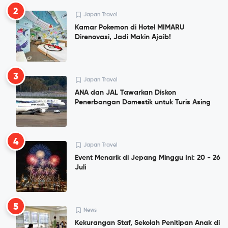
2
Japan Travel
Kamar Pokemon di Hotel MIMARU
Direnovasi, Jadi Makin Ajaib!
3
Japan Travel
ANA dan JAL Tawarkan Diskon
Penerbangan Domestik untuk Turis Asing
4
Japan Travel
Event Menarik di Jepang Minggu Ini: 20 - 26
Juli
5
News
Kekurangan Staf, Sekolah Penitipan Anak di