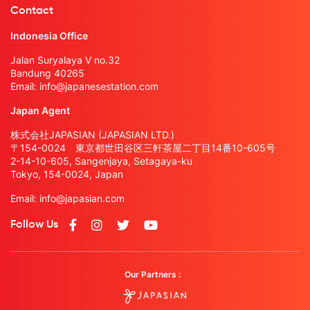
Contact
Indonesia Office
Jalan Suryalaya V no.32
Bandung 40265
Email:
info@japanesestation.com
Japan Agent
株式会社JAPASIAN (JAPASIAN LTD.)
〒154-0024 東京都世田谷区三軒茶屋二丁目14番10-605号
2-14-10-605, Sangenjaya, Setagaya-ku
Tokyo, 154-0024, Japan
Email:
info@japasian.com
Follow Us
Our Partners :