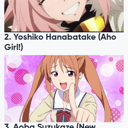
2. Yoshiko Hanabatake (Aho
Girl!)
3. Aoba Suzukaze (New