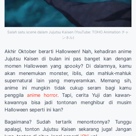
Salah satu scene dalam Jujutsu Kaisen (YouTube: TOHO Animation チャ
ンネル)
Akhir Oktober berarti Halloween! Nah, kehadiran anime
Jujutsu Kaisen di bulan ini pas banget kan dengan
momen Halloween yang
spooky
? Di dalamnya, kamu
akan menemukan monster, iblis, dan mahluk-mahluk
supernatural lain yang menyeramkan. Memang sih,
anime ini mungkin tidak cukup seram bagi kamu
penggila
anime horror
. Tapi, cerita Yuji dan kawan-
kawannya bisa jadi tontonan menghibur di musim
Halloween seperti ini kan?
Bagaimana? Sudah tertarik menontonnya? Tunggu
apalagi, tonton Jujutsu Kaisen sekarang juga! Jangan