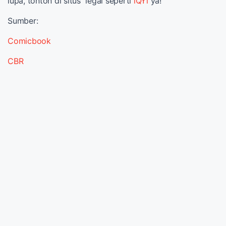
lupa, tonton di situs legal seperti
iQYi
ya!
Sumber:
Comicbook
CBR