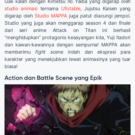
Gak kalah dengan Kimetsu no Yaiba yang digarap oleh
studio animasi
ternama
Ufotable
, Jujutsu Kaisen yang
digarap oleh
Studio MAPPA
juga patut diacungi jempol.
Studio yang juga akan menggarap season 4 dan
finale
dari seri anime Attack on Titan ini berhasil
“menghidupkan” protagonis kesayangan kita, Yuji Itadori
dan kawan-kawannya dengan sempurna! MAPPA akan
memberimu
fight scene
indah dan ekspresi para
karakter yang menakjubkan lewat animasinya yang luar
biasa!
Action dan Battle Scene yang Epik