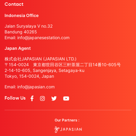
Contact
Indonesia Office
Jalan Suryalaya V no.32
Bandung 40265
Email:
info@japanesestation.com
Japan Agent
株式会社JAPASIAN (JAPASIAN LTD.)
〒154-0024 東京都世田谷区三軒茶屋二丁目14番10-605号
2-14-10-605, Sangenjaya, Setagaya-ku
Tokyo, 154-0024, Japan
Email:
info@japasian.com
Follow Us
Our Partners :