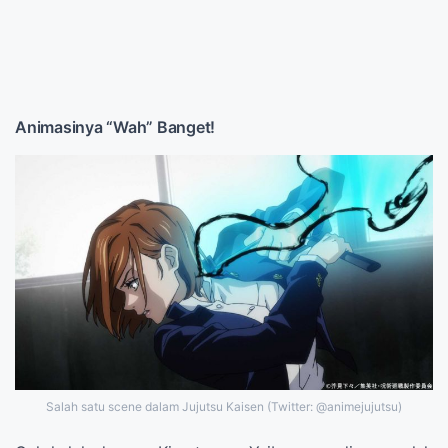
Animasinya “Wah” Banget!
Salah satu scene dalam Jujutsu Kaisen (Twitter: @animejujutsu)